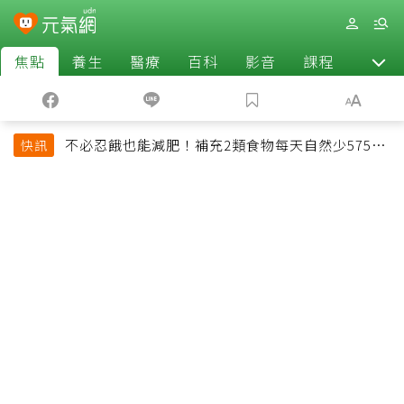
焦點
養生
醫療
百科
影音
課程
退休
不必忍餓也能減肥！補充2類食物每天自然少575大
快訊
卡「還能吃飽飽的」