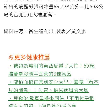
節省的病歷紙張可堆疊66,728公分，比508公
尺的台北101大樓還高。
資料來源╱衛生福利部 製表╱黃文彥
💪更多健康推薦
‧被認為無用的東西反幫了大忙！50歲
婦慶幸沒隨手丟棄的3樣物品
‧健檢血糖正常別安心太早！醫曝「看不
見的隱患」：失智、糖尿病風險大增
‧兒邀84歲寡母搬來同住「不用付房租
還有人照顧」1個月後幻滅心寒