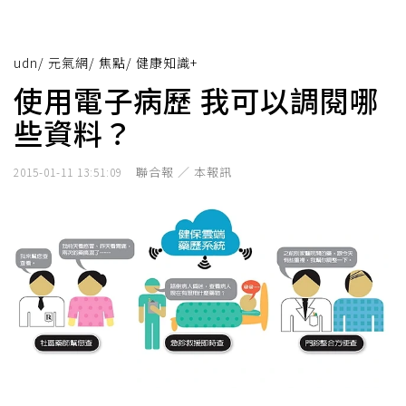
udn
/
元氣網
/
焦點
/
健康知識+
使用電子病歷 我可以調閱哪
些資料？
聯合報 ／ 本報訊
2015-01-11 13:51:09