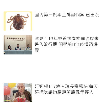
國內第三例本土蜱蟲個案 已出院
罕見！13年來首次春節前流感未
進入流行期 開學前B流疫情恐爆
發
研究揭117歲人瑞長壽秘訣 每天
這樣吃讓她腸道菌叢像年輕人