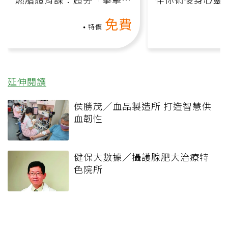
氧」高壓族在家釋放壓力無
上影音課）
免費
負擔
特價
延伸閱讀
侯勝茂／血品製造所 打造智慧供
血韌性
健保大數據／攝護腺肥大治療特
色院所