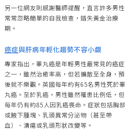
另一位網友則感謝醫師提醒，直言許多男性
常常忽略簡單的自我檢查，錯失黃金治療
期。
癌症
與肝病年輕化趨勢不容小覷
專家指出，睪丸癌是年輕男性最常見的癌症
之一，雖然治癒率高，但若擴散至全身，預
後就不樂觀。英國每年約有65名男性死於睪
丸癌。至於乳癌，男性雖然罹患比例低，但
每年仍有約85人因乳癌喪命。症狀包括胸部
或腋下腫塊、乳頭異常分泌物（甚至帶
血）、潰瘍或乳頭形狀改變等。