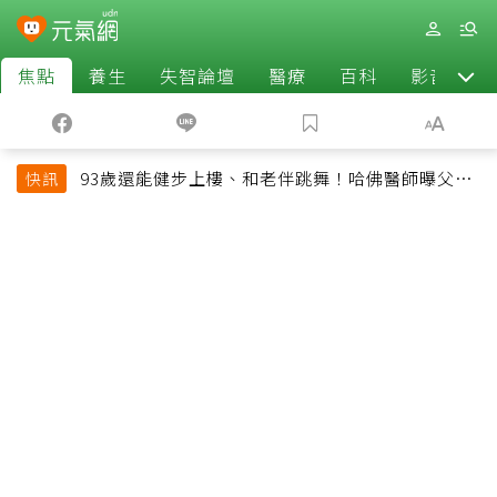
焦點
養生
失智論壇
醫療
百科
影音
93歲還能健步上樓、和老伴跳舞！哈佛醫師曝父親
快訊
長壽秘訣：沒吃保健品也不追養生潮