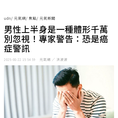
udn
/
元氣網
/
焦點
/
元氣新聞
男性上半身是一種體形千萬
別忽視！專家警告：恐是癌
症警訊
元氣網 ／ 洪波波
2025-08-22 15:54:59