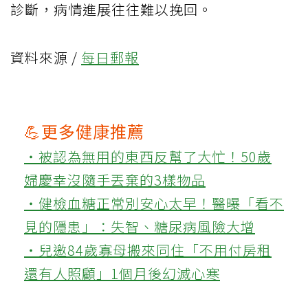
診斷，病情進展往往難以挽回。
資料來源 /
每日郵報
💪更多健康推薦
‧被認為無用的東西反幫了大忙！50歲
婦慶幸沒隨手丟棄的3樣物品
‧健檢血糖正常別安心太早！醫曝「看不
見的隱患」：失智、糖尿病風險大增
‧兒邀84歲寡母搬來同住「不用付房租
還有人照顧」1個月後幻滅心寒