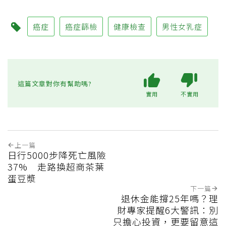
癌症
癌症篩檢
健康檢查
男性女乳症
這篇文章對你有幫助嗎?
實用
不實用
上一篇
日行5000步降死亡風險
37% 走路換超商茶葉
蛋豆漿
下一篇
退休金能撐25年嗎？理
財專家提醒6大警訊：別
只擔心投資，更要留意這