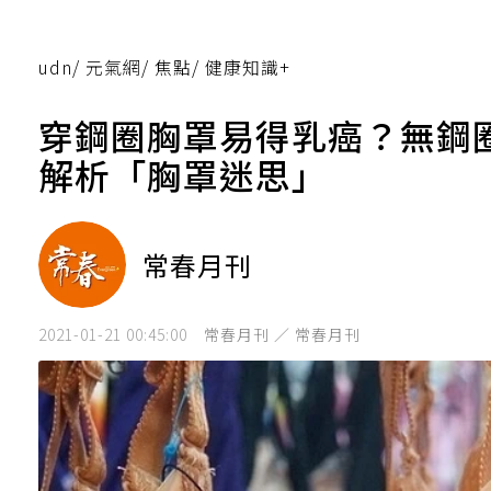
udn
/
元氣網
/
焦點
/
健康知識+
穿鋼圈胸罩易得乳癌？無鋼
解析「胸罩迷思」
常春月刊
2021-01-21 00:45:00
常春月刊 ／ 常春月刊