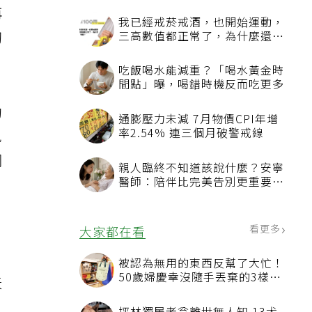
再
我已經戒菸戒酒，也開始運動，
韌
三高數值都正常了，為什麼還不
能停藥？
吃飯喝水能減重？「喝水黃金時
間點」曝，喝錯時機反而吃更多
動
通膨壓力未減 7月物價CPI年增
率2.54% 連三個月破警戒線
免
鋼
親人臨終不知道該說什麼？安寧
醫師：陪伴比完美告別更重要，
4句話值得及早說出口
看更多
大家都在看
被認為無用的東西反幫了大忙！
50歲婦慶幸沒隨手丟棄的3樣物
天
品