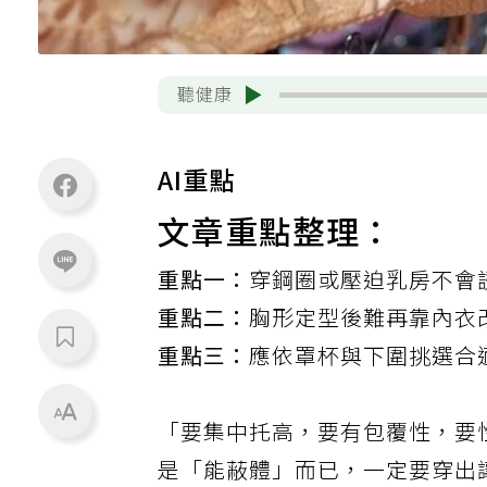
聽健康
AI重點
文章重點整理：
重點一：
穿鋼圈或壓迫乳房不會
重點二：
胸形定型後難再靠內衣
重點三：
應依罩杯與下圍挑選合
「要集中托高，要有包覆性，要
是「能蔽體」而已，一定要穿出