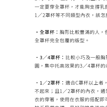
24
小時中，至少有一半以上的時
一定要穿全罩杯，才能夠支撐乳
1
∕
2
罩杯等不同類型內衣，該怎
‧全罩杯：
胸形比較豐滿的人，
全罩杯完全包覆的版型。
‧
3
∕
4
罩杯：
比較小巧及一般胸
圓，集中托高效果的
3
∕
4
罩杯的
‧
1
∕
2
罩杯：
適合
C
罩杯以上者
不起來；且
1
∕
2
罩杯的內衣，通
衣的穿著，使用在衣服的搭配即