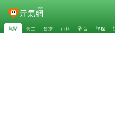
焦點
養生
醫療
百科
影音
課程