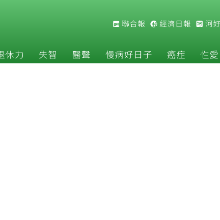
聯合報
經濟日報
河
退休力
失智
醫聲
慢病好日子
癌症
性愛