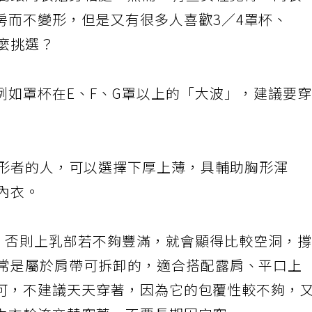
間跟內衣貼身相處，然而，有些女性覺得，內衣
房而不變形，但是又有很多人喜歡
3
∕
4
罩杯、
麼挑選？
例如罩杯在
E
、
F
、
G
罩以上的「大波」，建議要
形者的人，可以選擇下厚上薄，具輔助胸形渾
內衣。
，否則上乳部若不夠豐滿，就會顯得比較空洞，
常是屬於肩帶可拆卸的，適合搭配露肩、平口上
可，不建議天天穿著，因為它的包覆性較不夠，