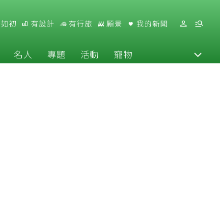
好如初
有設計
有行旅
願景
我的新聞
名人
專題
活動
寵物