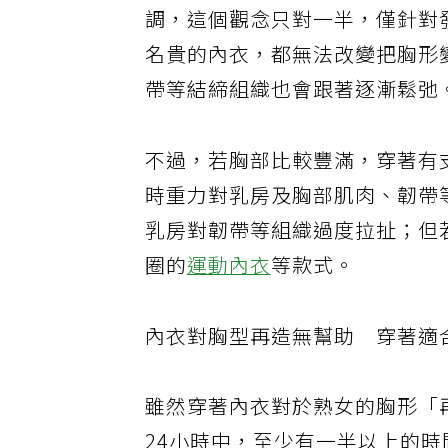
調，這個觀念只對一半，僅針對
名貴的內衣，都無法改變把胸形
帶等結締組織也會跟著逐漸鬆弛
不過，若胸部比較豐滿，穿著有
時重力對乳房及胸部肌肉、韌帶
乳房對韌帶等組織過度拉扯；但
圈的
運動內衣
等款式。
內衣對胸型再造無幫助 穿著適
雖然穿著內衣對於熟女的胸形「