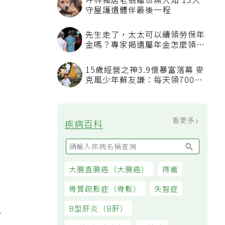
坪林獨居老翁離世無人知 13犬
守屋護遺體伴最後一程
先生走了，太太可以續領勞保年
金嗎？專家揭遺屬年金怎麼領，
看順位還要看資格
穿
15歲經營之神3.9億暴富落幕 麥
克風少年蘇友謙：每天領700元
過日子
看更多
疾病百科
大腸直腸癌（大腸癌）
痔瘡
撐
骨質疏鬆症（骨鬆）
失智症
又
B型肝炎（B肝）