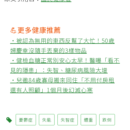
💪更多健康推薦
‧被認為無用的東西反幫了大忙！50歲
婦慶幸沒隨手丟棄的3樣物品
‧健檢血糖正常別安心太早！醫曝「看不
見的隱患」：失智、糖尿病風險大增
‧兒邀84歲寡母搬來同住「不用付房租
還有人照顧」1個月後幻滅心寒
憂鬱症
失能
失智症
體重
跌倒