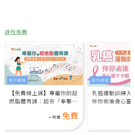
課程推薦
影片課程
影片課程
【免費線上課】專屬你的超
乳癌運動訓練入門
燃脂體育課：超夯「拳擊有
伴你術後身心靈
氧」高壓族在家釋放壓力無
上影音課）
免費
負擔
特價