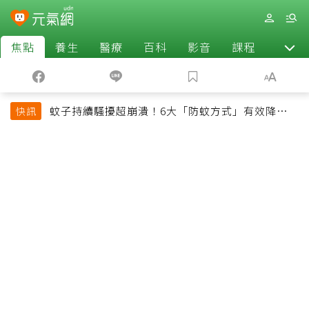
焦點
養生
醫療
百科
影音
課程
退休
蚊子持續騷擾超崩潰！6大「防蚊方式」有效降低被
快訊
叮機率