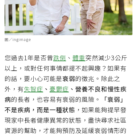
圖／ingimage
您過去1年是否曾
跌倒
、
體重
突然減少3公斤
以上，或對任何事情都提不起興趣？如果有
的話，要小心可能是
衰弱
的徵兆。除此之
外，有
失智症
、
憂鬱症
、營養不良和慢性疾
病
的長者，也容易有衰弱的風險。
「衰弱」
不是疾病，而是一種狀態
，如果能夠提早發
現家中長者健康異常的狀態，盡快尋求社區
資源的幫助，才能夠預防及延緩衰弱情形的