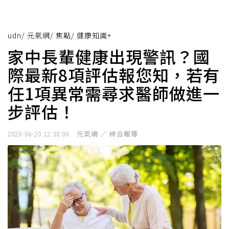
udn
/
元氣網
/
焦點
/
健康知識+
家中長輩健康出現警訊？國
際最新8項評估報您知，若有
任1項異常需尋求醫師做進一
步評估！
元氣網 ／ 綜合報導
2020-06-20 12:30:00