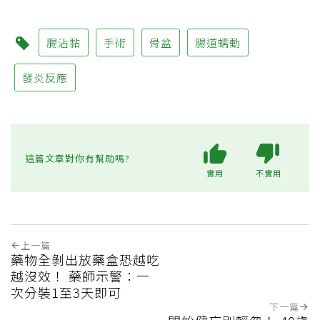
腸沾黏
手術
骨盆
腸道蠕動
發炎反應
這篇文章對你有幫助嗎?
實用
不實用
上一篇
藥物全剝出放藥盒恐越吃
越沒效！ 藥師示警：一
次分裝1至3天即可
下一篇