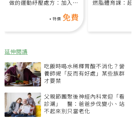
做的運動紓壓處方：加入行
燃脂體育課：超
動、增肌、互動元素，0基
氧」高壓族在家
免費
礎也能做！
負擔
特價
延伸閱讀
吃飯時喝水稀釋胃酸不消化？營
養師揭「反而有好處」某些族群
才要禁
父親節團聚後神經內科常迎「看
診潮」 醫：爸爸步伐變小、站
不起來別只當老化