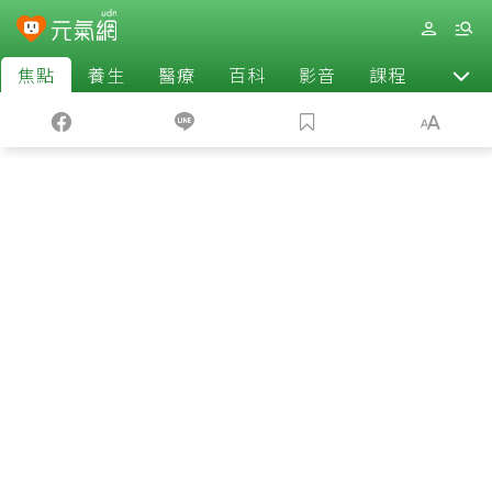
焦點
養生
醫療
百科
影音
課程
退休