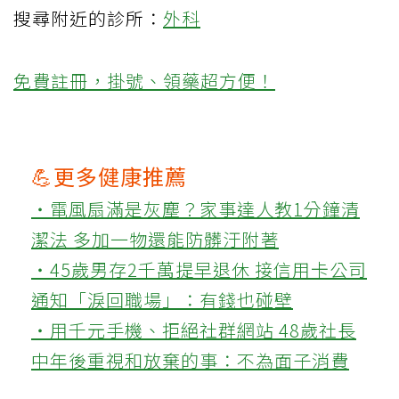
搜尋附近的診所：
外科
免費註冊，掛號、領藥超方便！
💪更多健康推薦
‧電風扇滿是灰塵？家事達人教1分鐘清
潔法 多加一物還能防髒汙附著
‧45歲男存2千萬提早退休 接信用卡公司
通知「淚回職場」：有錢也碰壁
‧用千元手機、拒絕社群網站 48歲社長
中年後重視和放棄的事：不為面子消費