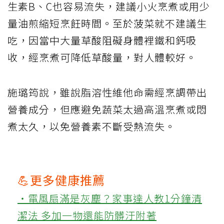
生素B、C也容易流失，建議小火烹煮或用少
量油煎縮短烹飪時間。至於菠菜就不建議生
吃，因當中大量草酸阻礙身體裡鐵和鈣吸
收，經烹煮可降低草酸量，對人體較好。
施璐筠說，雖說脂溶性維他命需經烹調帶出
營養成分，但應避免蔬菜太過高溫烹煮或悶
煮太久，以免營養素不斷受熱流失。
💪更多健康推薦
‧電風扇滿是灰塵？家事達人教1分鐘清
潔法 多加一物還能防髒汙附著