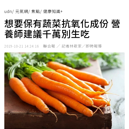
udn
/
元氣網
/
焦點
/
健康知識+
想要保有蔬菜抗氧化成份 營
養師建議千萬別生吃
聯合報 ／ 記者林敬家／即時報導
2019-10-21 14:24:16