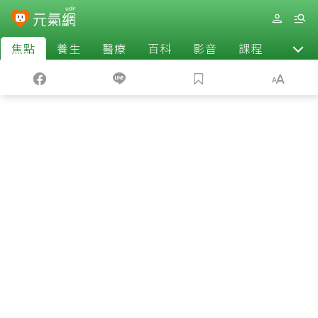
焦點
養生
醫療
百科
影音
課程
退休