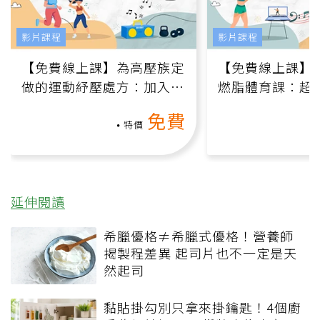
影片課程
影片課程
【免費線上課】為高壓族定
【免費線上課】
做的運動紓壓處方：加入行
燃脂體育課：超
動、增肌、互動元素，0基
氧」高壓族在家
免費
礎也能做！
負擔
特價
延伸閱讀
希臘優格≠希臘式優格！營養師
揭製程差異 起司片也不一定是天
然起司
黏貼掛勾別只拿來掛鑰匙！4個廚