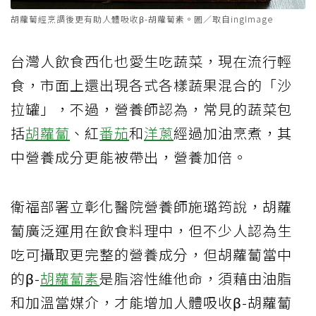
胡蘿蔔經烹調後更有助人體吸收β-胡蘿蔔素。圖／取自ingImage
台灣人飲食西化也愛生吃蔬菜，現在流行輕
食，市面上還出現各式各樣蔬果混合的「沙
拉罐」，不過，營養師認為，常見的蔬菜包
括
胡蘿蔔
、紅
番茄
和
洋蔥
經過加油烹煮，其
中營養成分更能被帶出，營養加倍。
衛福部署立彰化醫院營養師施璐筠說，胡蘿
蔔廣泛運用在飲食料理中，但不少人認為生
吃可攝取更完整的營養成分，但胡蘿蔔當中
的β-
胡蘿蔔素
是脂溶性維他命，須藉由油脂
和加溫當媒介，才能增加人體吸收β-胡蘿蔔