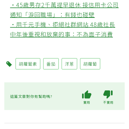
‧45歲男存2千萬提早退休 接信用卡公司
通知「淚回職場」：有錢也碰壁
‧用千元手機、拒絕社群網站 48歲社長
中年後重視和放棄的事：不為面子消費
胡蘿蔔素
番茄
洋蔥
胡蘿蔔
這篇文章對你有幫助嗎?
實用
不實用