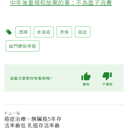
中年後重視和放棄的事：不為面子消費
酒精
食道癌
燙傷
癌症
幽門螺旋桿菌
這篇文章對你有幫助嗎?
實用
不實用
上一篇
癌症治療…胰臟癌5年存
活率最低 乳癌存活率最