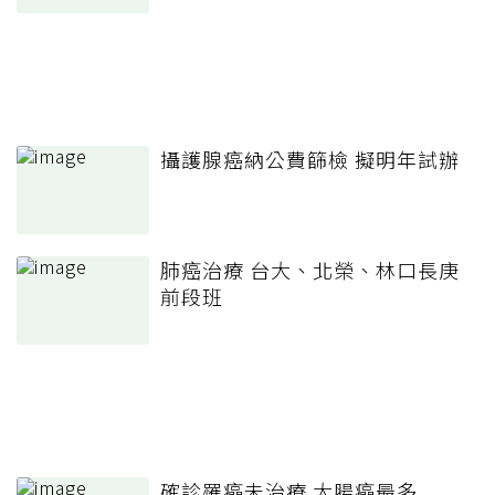
攝護腺癌納公費篩檢 擬明年試辦
肺癌治療 台大、北榮、林口長庚
前段班
確診罹癌未治療 大腸癌最多