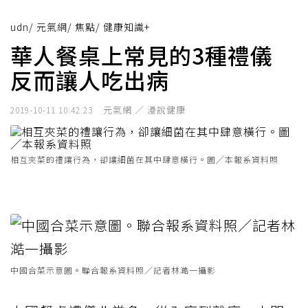
udn
/
元氣網
/
焦點
/
健康知識+
華人餐桌上常見的3種禮儀
反而讓人吃出病
元氣網 ／ 漫說健康
2019-10-11 10:42:23
相互夾菜的禮讓行為，卻讓細菌在其中肆意橫行。圖╱本報系資料照
中國合菜示意圖。聯合報系資料照／記者林澔一攝影