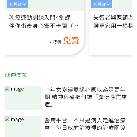
影片課程
影片課程
乳癌運動訓練入門4堂課 -
失智者與照顧者
伴你術後身心靈不卡關（線
讓專家用一根棍
上影音課）
何逆轉退化大腦
免費
課）
特價
延伸閱讀
中年女變得愛操心原以為是更年
期 精神科醫揭何謂「廣泛性焦慮
症」
醫病平台／不只是病人走進治療
室：每日放射治療裡的治療關係