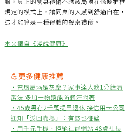
服。真正的餐桌禮儀不應該局限在條條框框
規定的模式上，讓同桌的人感到舒適自在，
這才能算是一種得體的餐桌禮儀。
本文摘自《漫說健康》
💪更多健康推薦
‧電風扇滿是灰塵？家事達人教1分鐘清
潔法 多加一物還能防髒汙附著
‧45歲男存2千萬提早退休 接信用卡公司
通知「淚回職場」：有錢也碰壁
‧用千元手機、拒絕社群網站 48歲社長