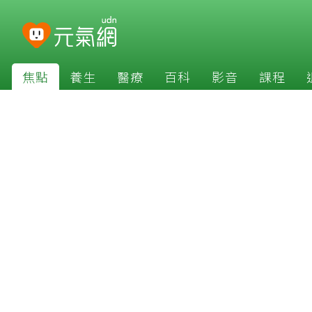
焦點
養生
醫療
百科
影音
課程