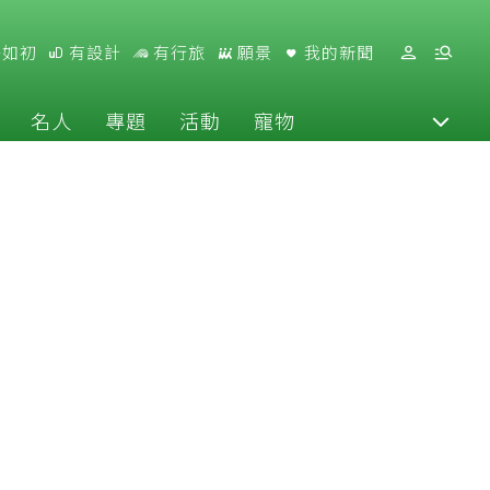
好如初
有設計
有行旅
願景
我的新聞
名人
專題
活動
寵物