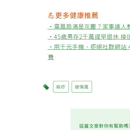
💪更多健康推薦
‧電風扇滿是灰塵？家事達人
‧45歲男存2千萬提早退休 
‧用千元手機、拒絕社群網站 
費
麻疹
破傷風
這篇文章對你有幫助嗎