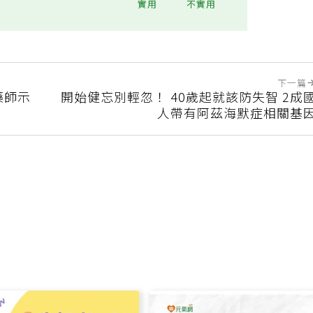
實用
不實用
下一篇
藥師示
開始健忘別輕忽！ 40歲起就該防失智 2成
人帶有阿茲海默症相關基