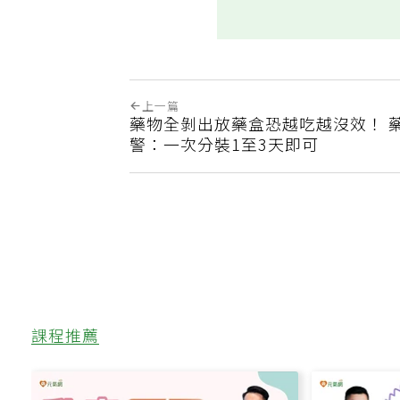
上一篇
藥物全剝出放藥盒恐越吃越沒效！ 
警：一次分裝1至3天即可
課程推薦