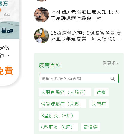
分鐘清潔法 多加一物還能防髒
汙附著
坪林獨居老翁離世無人知 13犬
守屋護遺體伴最後一程
15歲經營之神3.9億暴富落幕 麥
克風少年蘇友謙：每天領700元
過日子
定做
動、
也能
看更多
疾病百科
免費
大腸直腸癌（大腸癌）
痔瘡
骨質疏鬆症（骨鬆）
失智症
B型肝炎（B肝）
C型肝炎（C肝）
胃潰瘍