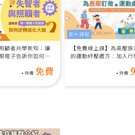
影片課程
照顧者共學新知：讓
【免費線上課】為高壓族
根棍子告訴你如何逆
的運動紓壓處方：加入行
腦（線上影音課）
增肌、互動元素，0基礎
免費
做！
特價
特價