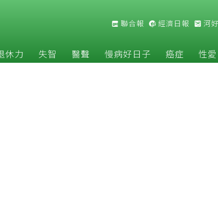
聯合報
經濟日報
河
退休力
失智
醫聲
慢病好日子
癌症
性愛