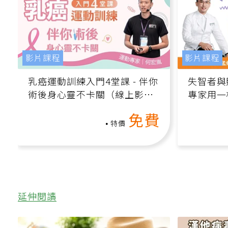
影片課程
影片課程
乳癌運動訓練入門4堂課 - 伴你
失智者與
術後身心靈不卡關（線上影音
專家用一
課）
轉退化大
免費
特價
延伸閱讀