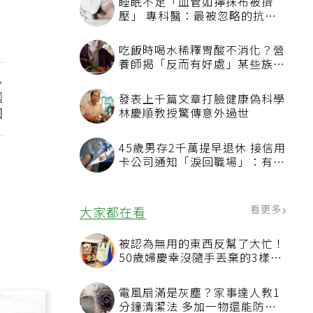
睡眠不足「血管如擰抹布被擠
壓」 專科醫：最被忽略的抗老
方法
吃飯時喝水稀釋胃酸不消化？營
養師揭「反而有好處」某些族群
才要禁
國
發表上千篇文章打臉健康偽科學
因
林慶順教授驚傳意外過世
45歲男存2千萬提早退休 接信用
卡公司通知「淚回職場」：有錢
也碰壁
看更多
大家都在看
被認為無用的東西反幫了大忙！
50歲婦慶幸沒隨手丟棄的3樣物
品
電風扇滿是灰塵？家事達人教1