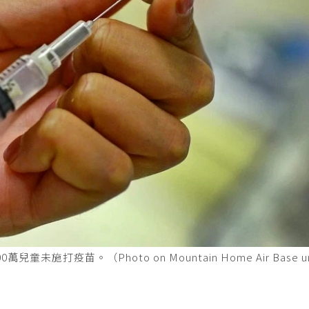
打疫苗。（Photo on Mountain Home Air Base un