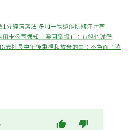
教1分鐘清潔法 多加一物還能防髒汙附著
接信用卡公司通知「淚回職場」：有錢也碰壁
48歲社長中年後重視和放棄的事：不為面子消
?