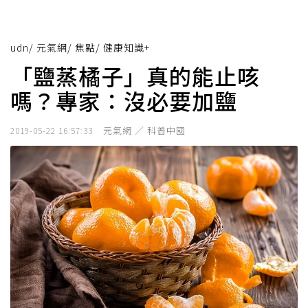
udn
/
元氣網
/
焦點
/
健康知識+
「鹽蒸橘子」真的能止咳
嗎？專家：沒必要加鹽
元氣網 ／ 科普中國
2019-05-22 16:57:33