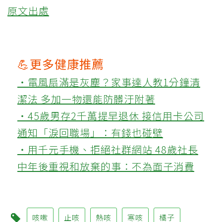
原文出處
💪更多健康推薦
‧電風扇滿是灰塵？家事達人教1分鐘清
潔法 多加一物還能防髒汙附著
‧45歲男存2千萬提早退休 接信用卡公司
通知「淚回職場」：有錢也碰壁
‧用千元手機、拒絕社群網站 48歲社長
中年後重視和放棄的事：不為面子消費
咳嗽
止咳
熱咳
寒咳
橘子