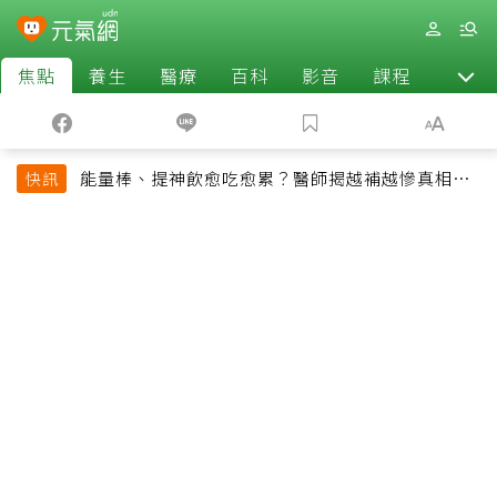
焦點
養生
醫療
百科
影音
課程
退休
能量棒、提神飲愈吃愈累？醫師揭越補越慘真相：
快訊
恐欠下疲勞債