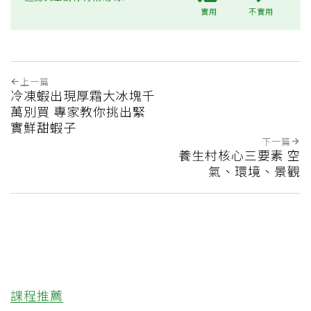
實用
不實用
上一篇
冷凍蝦出現厚霜大冰塊千
萬別買 專家教你挑出緊
實鮮甜蝦子
下一篇
養生村核心三要素 空
氣、環境、景觀
課程推薦