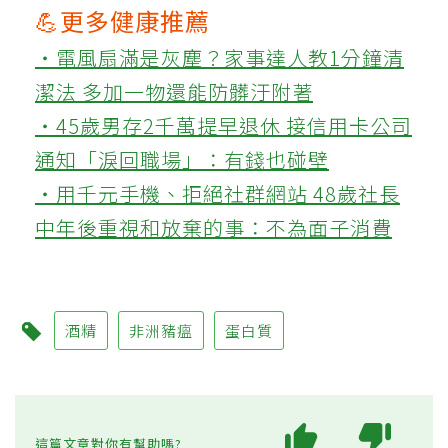
💪更多健康推薦
‧電風扇滿是灰塵？家事達人教1分鐘清
潔法 多加一物還能防髒汙附著
‧45歲男存2千萬提早退休 接信用卡公司
通知「淚回職場」：有錢也碰壁
‧用千元手機、拒絕社群網站 48歲社長
中年後重視和放棄的事：不為面子消費
酒精
非洲豬瘟
蛋白質
這篇文章對你有幫助嗎?