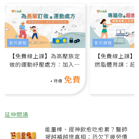
影片課程
影片課程
【免費線上課】為高壓族定
【免費線上課】
做的運動紓壓處方：加入行
燃脂體育課：超
動、增肌、互動元素，0基
氧」高壓族在家
免費
礎也能做！
負擔
特價
延伸閱讀
能量棒、提神飲愈吃愈累？醫師
揭越補越慘真相：恐欠下疲勞債