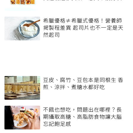
希臘優格≠希臘式優格！營養師
揭製程差異 起司片也不一定是天
然起司
豆皮、腐竹、豆包本是同根生 香
煎、涼拌、煮糖水都好吃
不餓也想吃，問題出在哪裡？長
期攝取高糖、高脂肪食物讓大腦
忘記飽足感