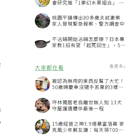
長
得
小