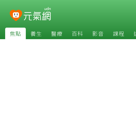
焦點
養生
醫療
百科
影音
課程