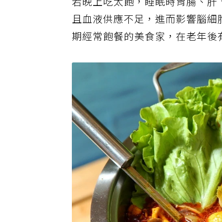
若晚上吃太飽，睡眠時胃腸、肝
且血液供應不足，進而影響腦細
期經常飽餐的美食家，在老年後