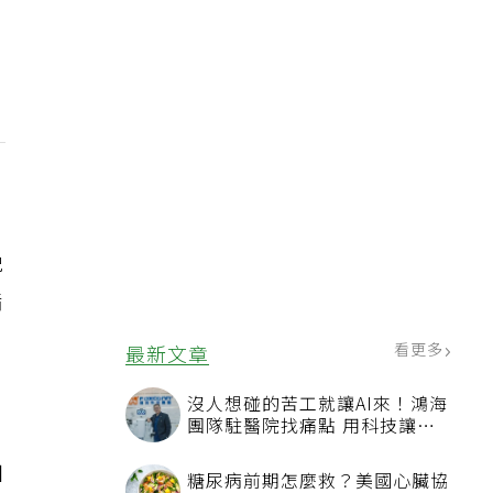
晚
脂
加