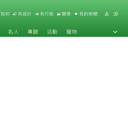
好如初
有設計
有行旅
願景
我的新聞
名人
專題
活動
寵物