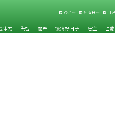
聯合報
經濟日報
河
退休力
失智
醫聲
慢病好日子
癌症
性愛