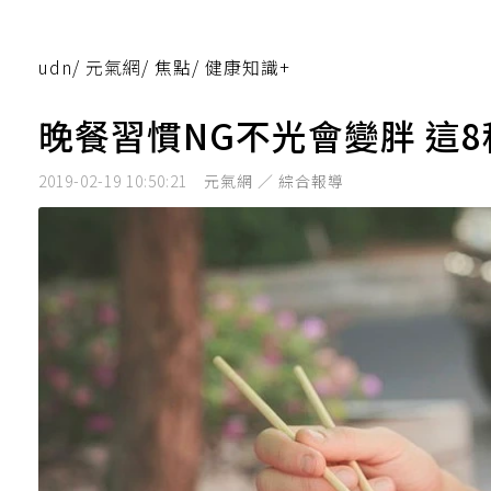
udn
/
元氣網
/
焦點
/
健康知識+
晚餐習慣NG不光會變胖 這
2019-02-19 10:50:21
元氣網 ／ 綜合報導