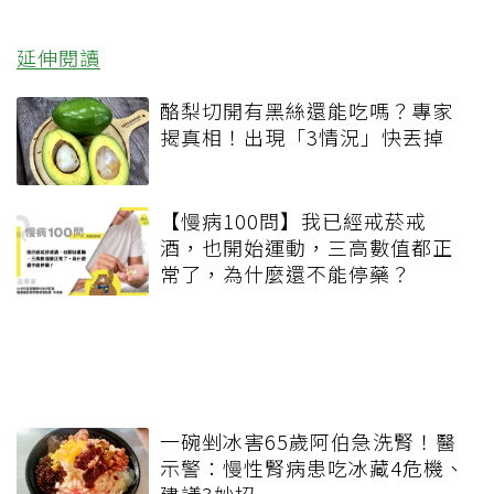
延伸閱讀
酪梨切開有黑絲還能吃嗎？專家
揭真相！出現「3情況」快丟掉
【慢病100問】我已經戒菸戒
酒，也開始運動，三高數值都正
常了，為什麼還不能停藥？
一碗剉冰害65歲阿伯急洗腎！醫
示警：慢性腎病患吃冰藏4危機、
建議3妙招