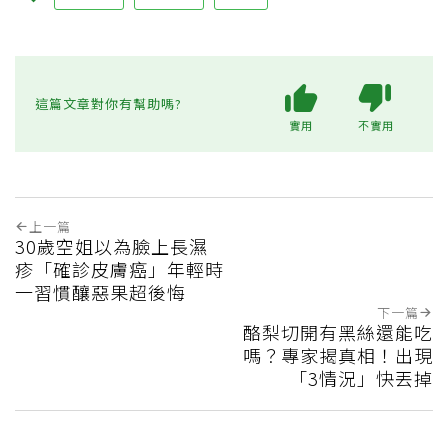
這篇文章對你有幫助嗎?
實用
不實用
上一篇
30歲空姐以為臉上長濕
疹「確診皮膚癌」年輕時
一習慣釀惡果超後悔
下一篇
酪梨切開有黑絲還能吃
嗎？專家揭真相！出現
「3情況」快丟掉