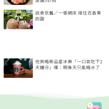
說食依舊／一張網床 接住百香果
的甜
他爽喝新品星冰樂「一口氣吃下2
天糖分」嘆：明後天只能喝水了