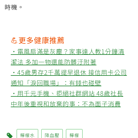
時機。
💪更多健康推薦
‧電風扇滿是灰塵？家事達人教1分鐘清
潔法 多加一物還能防髒汙附著
‧45歲男存2千萬提早退休 接信用卡公司
通知「淚回職場」：有錢也碰壁
‧用千元手機、拒絕社群網站 48歲社長
中年後重視和放棄的事：不為面子消費
檸檬水
降血壓
檸檬