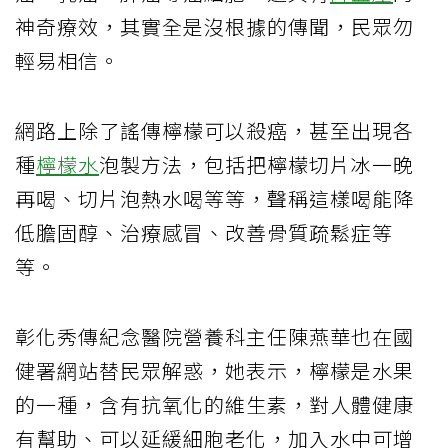
神奇療效，其實全是沒根據的傳聞，民眾勿
輕易相信。
網路上除了謠傳檸檬可以殺癌，甚至出現各
種
檸檬水
泡製方法，包括把檸檬切片冰一晚
再喝、切片泡熱水喝等等，聲稱這樣喝能降
低膽固醇、治療感冒、改善骨質疏鬆症等
等。
彰化秀傳紀念醫院營養科主任陳燕華也在國
健署網站替民眾解惑，她表示，檸檬是水果
的一種，含有抗氧化的維生素，對人體健康
有幫助、可以延緩細胞老化，加入水中可增