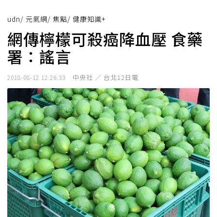
udn
/
元氣網
/
焦點
/
健康知識+
網傳檸檬可殺癌降血壓 食藥
署：謠言
中央社 ／ 台北12日電
2018-08-12 12:26:33