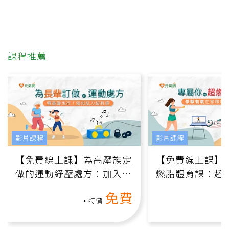
課程推薦
影片課程
影片課程
【免費線上課】為高壓族定
【免費線上課】
做的運動紓壓處方：加入行
燃脂體育課：超
動、增肌、互動元素，0基
氧」高壓族在家
免費
礎也能做！
負擔
特價