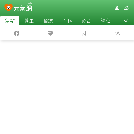
焦點
養生
醫療
百科
影音
課程
退休