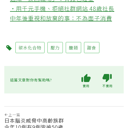
‧用千元手機、拒絕社群網站 48歲社長
中年後重視和放棄的事：不為面子消費
碳水化合物
壓力
醣類
甜食
這篇文章對你有幫助嗎?
實用
不實用
上一篇
日本腦炎威脅中高齡族群
今年10例有9例皆逾50歲