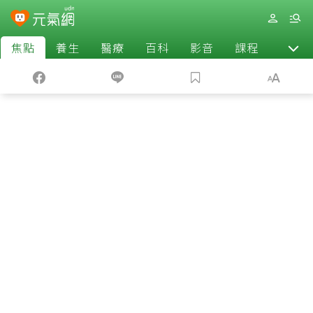
焦點
養生
醫療
百科
影音
課程
退休