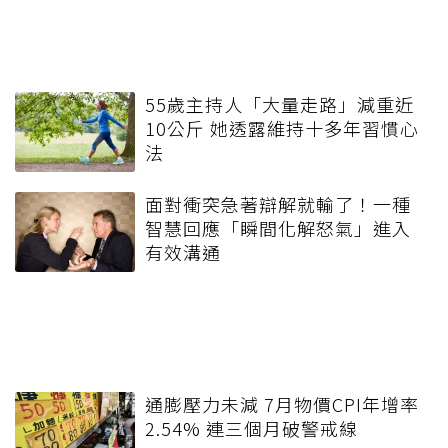
55歲主持人「大量走路」減重近
10公斤 她透露維持十多年習慣心
法
面對衝突急著辯解就輸了！一種
智慧回應「瞬間化解怒氣」進入
有效溝通
通膨壓力未減 7月物價CPI年增率
2.54% 連三個月破警戒線