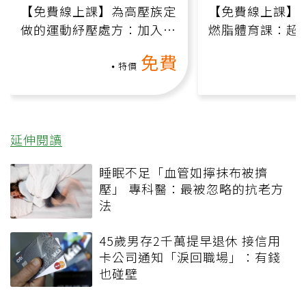
【免費線上課】為高壓族定
【免費線上課】
做的運動紓壓處方：加入行
燃脂體育課：超
動、增肌、互動元素，0基
氧」高壓族在家
免費
礎也能做！
負擔
特價
延伸閱讀
睡眠不足「血管如擰抹布被擠
壓」 專科醫：最被忽略的抗老方
法
45歲男存2千萬提早退休 接信用
卡公司通知「淚回職場」：有錢
也碰壁