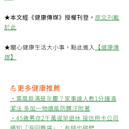
★本文經《健康傳媒》授權刊登，
原文刊載
於此
★關心健康生活大小事，點此進入
【健康傳
媒】
💪更多健康推薦
‧電風扇滿是灰塵？家事達人教1分鐘清
潔法 多加一物還能防髒汙附著
‧45歲男存2千萬提早退休 接信用卡公司
通知「淚回職場」：有錢也碰壁