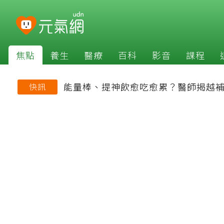
焦點
養生
醫療
百科
影音
課程
能量棒、提神飲愈吃愈累？醫師揭越
快訊