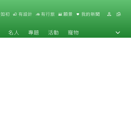
好如初
有設計
有行旅
願景
我的新聞
名人
專題
活動
寵物