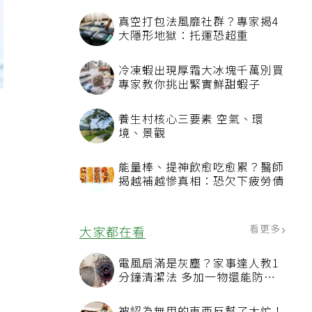
真空打包法風靡社群？專家揭4
大隱形地獄：托運恐超重
冷凍蝦出現厚霜大冰塊千萬別買
專家教你挑出緊實鮮甜蝦子
養生村核心三要素 空氣、環
境、景觀
能量棒、提神飲愈吃愈累？醫師
揭越補越慘真相：恐欠下疲勞債
看更多
大家都在看
電風扇滿是灰塵？家事達人教1
分鐘清潔法 多加一物還能防髒
汙附著