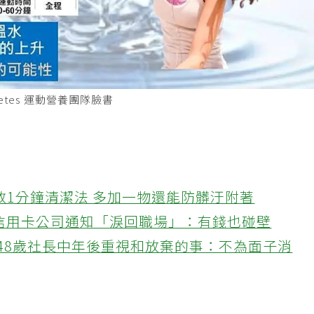
hletes 運動營養團隊臉書
教1分鐘清潔法 多加一物還能防髒汙附著
接信用卡公司通知「淚回職場」：有錢也碰壁
48歲社長中年後重視和放棄的事：不為面子消