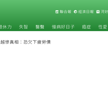
聯合報
經濟日報
河
退休力
失智
醫聲
慢病好日子
癌症
性愛
補越慘真相：恐欠下疲勞債