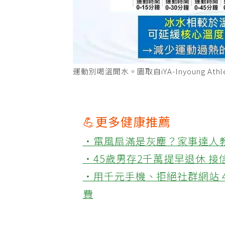
運動別喝溫開水。圖取自iYA-Inyoung At
💪更多健康推薦
‧電風扇滿是灰塵？家事達人
‧45歲男存2千萬提早退休 
‧用千元手機、拒絕社群網站 
費