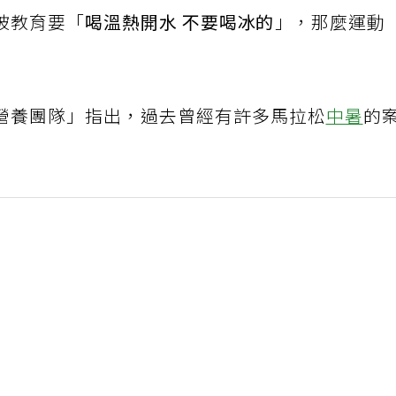
被教育要「
喝溫熱開水 不要喝冰的
」，那麼運動
營養團隊」指出，過去曾經有許多馬拉松
中暑
的