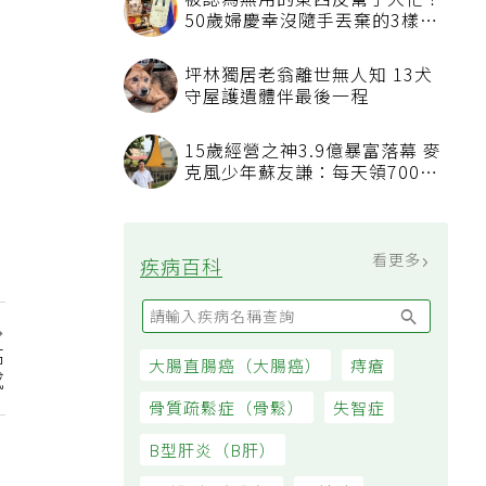
被認為無用的東西反幫了大忙！
50歲婦慶幸沒隨手丟棄的3樣物
品
坪林獨居老翁離世無人知 13犬
守屋護遺體伴最後一程
15歲經營之神3.9億暴富落幕 麥
克風少年蘇友謙：每天領700元
過日子
看更多
疾病百科
高
大腸直腸癌（大腸癌）
痔瘡
感
骨質疏鬆症（骨鬆）
失智症
B型肝炎（B肝）