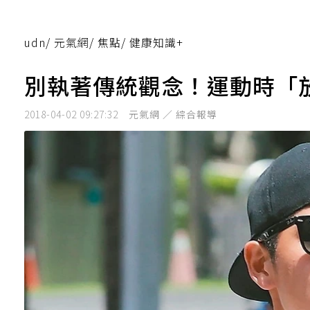
udn
/
元氣網
/
焦點
/
健康知識+
別執著傳統觀念！運動時「
2018-04-02 09:27:32
元氣網 ／ 綜合報導