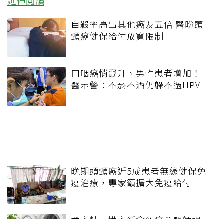
延伸閱讀
自殺率高出其他癌友五倍 醫盼頭
頸癌健保給付放寬限制
口咽癌悄竄升、男性患者增加！
醫示警：不菸不酒仍躲不過HPV
晚期頭頸癌近5成患者無緣健保免
疫治療，專家籲擴大免疫給付