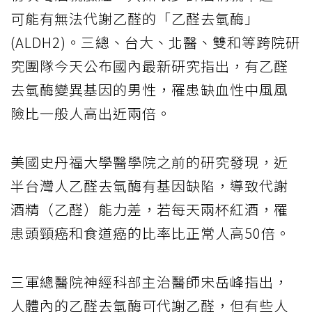
可能有無法代謝乙醛的「乙醛去氫酶」
(ALDH2)。三總、台大、北醫、雙和等跨院研
究團隊今天公布國內最新研究指出，有乙醛
去氫酶變異基因的男性，罹患缺血性中風風
險比一般人高出近兩倍。
美國史丹福大學醫學院之前的研究發現，近
半台灣人乙醛去氫酶有基因缺陷，導致代謝
酒精（乙醛）能力差，若每天兩杯紅酒，罹
患頭頸癌和食道癌的比率比正常人高50倍。
三軍總醫院神經科部主治醫師宋岳峰指出，
人體內的乙醛去氫酶可代謝乙醛，但有些人