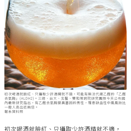
初次喝酒就臉紅、只攝取少許酒精就不適，可能有無法代謝乙醛的「乙醛
去氫酶」(ALDH2)。三總、台大、北醫、雙和等跨院研究團隊今天公布國
內最新研究指出，有乙醛去氫酶變異基因的男性，罹患缺血性中風風險比
一般人高出近兩倍。
報系資料照
初次喝酒就臉紅、只攝取少許酒精就不適，