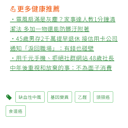
💪更多健康推薦
‧電風扇滿是灰塵？家事達人教1分鐘清
潔法 多加一物還能防髒汙附著
‧45歲男存2千萬提早退休 接信用卡公司
通知「淚回職場」：有錢也碰壁
‧用千元手機、拒絕社群網站 48歲社長
中年後重視和放棄的事：不為面子消費
缺血性中風
基因變異
乙醛
頭頸癌
食道癌