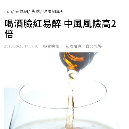
udn
/
元氣網
/
焦點
/
健康知識+
喝酒臉紅易醉 中風風險高2
倍
聯合晚報 ／ 記者羅真／台北報導
2016-10-26 14:57:09