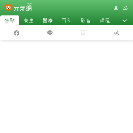
焦點
養生
醫療
百科
影音
課程
退休