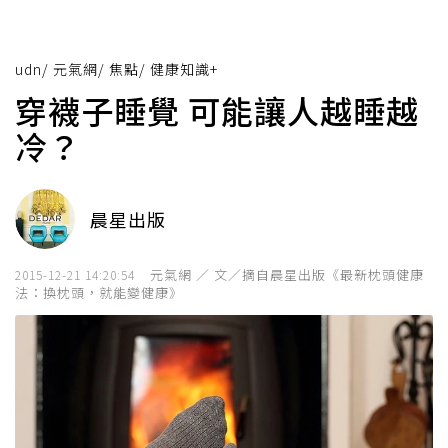
udn
/
元氣網
/
焦點
/
健康知識+
穿襪子睡覺 可能讓人越睡越
冷？
晨星出版
元氣網 ／ 文／摘自晨星出版《最新枕頭健康
2015-12-21 14:20:54
法：換枕頭，就能變健康》