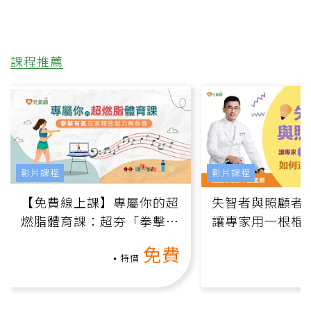
課程推薦
影片課程
影片課程
【免費線上課】專屬你的超
失智者與照顧者
燃脂體育課：超夯「拳擊有
讓專家用一根棍
氧」高壓族在家釋放壓力無
何逆轉退化大腦
免費
負擔
課）
特價