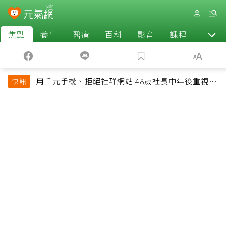
焦點
養生
醫療
百科
影音
課程
退休
用千元手機、拒絕社群網站 48歲社長中年後重視和
快訊
放棄的事：不為面子消費