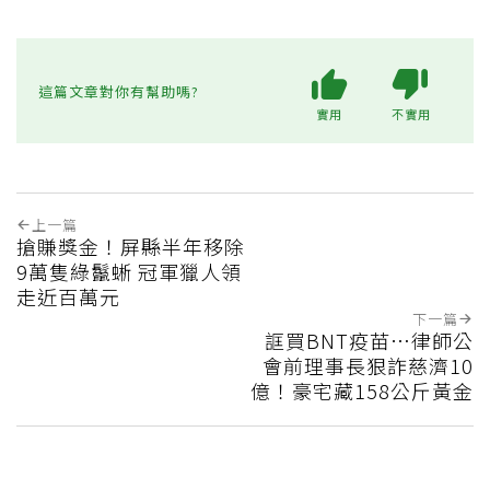
這篇文章對你有幫助嗎?
實用
不實用
上一篇
搶賺獎金！屏縣半年移除
9萬隻綠鬣蜥 冠軍獵人領
走近百萬元
下一篇
誆買BNT疫苗…律師公
會前理事長狠詐慈濟10
億！豪宅藏158公斤黃金