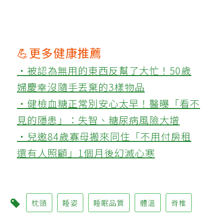
💪更多健康推薦
‧被認為無用的東西反幫了大忙！50歲
婦慶幸沒隨手丟棄的3樣物品
‧健檢血糖正常別安心太早！醫曝「看不
見的隱患」：失智、糖尿病風險大增
‧兒邀84歲寡母搬來同住「不用付房租
還有人照顧」1個月後幻滅心寒
枕頭
睡姿
睡眠品質
體溫
脊椎