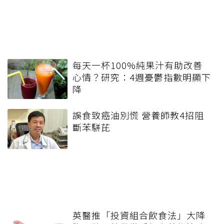
每天一杯100%純果汁有助改善
心情？研究：4週憂鬱指數明顯下
降
誤食致癌油別慌 營養師教4招阻
斷苯駢芘
英醫推「投資組合飲食法」大降