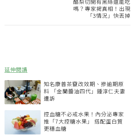
酪梨切開有黑絲還能吃
嗎？專家揭真相！出現
「3情況」快丟掉
延伸閱讀
知名康普茶竄改效期、摻逾期原
料 「金蘭醬油四代」鍾淳仁夫妻
遭訴
控血糖不必戒水果！內分泌專家
推「7大控糖水果」 搭配蛋白質
更穩血糖