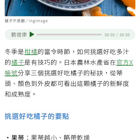
橘子示意圖／ingimage
聽健康
00:00
/
00:00
冬季是
柑橘
的當令時節，如何挑選好吃多汁
的
橘子
是有技巧的。日本農林水產省在
官方X
帳號
分享三個挑選好吃橘子的秘訣，從蒂
頭、顏色到外皮都可看出這顆橘子的新鮮度
和成熟度。
挑選好吃橘子的要點
‧果蒂
：果蒂越小、略帶乾燥