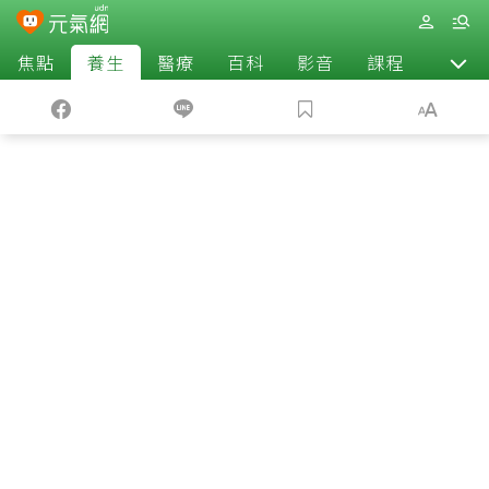
焦點
養生
醫療
百科
影音
課程
退休