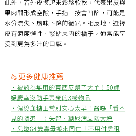
此外，若外皮摸起來鬆鬆軟軟，代表果皮與
果肉間形成空隙，手指一按會凹陷，可能是
水分流失、風味下降的徵兆。相反地，選擇
皮有適度彈性、緊貼果肉的橘子，通常能享
受到更為多汁的口感。
💪更多健康推薦
‧被認為無用的東西反幫了大忙！50歲
婦慶幸沒隨手丟棄的3樣物品
‧健檢血糖正常別安心太早！醫曝「看不
見的隱患」：失智、糖尿病風險大增
‧兒邀84歲寡母搬來同住「不用付房租