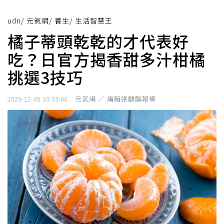
udn
/
元氣網
/
養生
/
生活智慧王
橘子蒂頭乾乾的才代表好
吃？日官方揭香甜多汁柑橘
挑選3技巧
元氣網 ／ 編輯張麒麟報導
2025-12-05 10:33:00