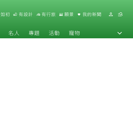
好如初
有設計
有行旅
願景
我的新聞
名人
專題
活動
寵物