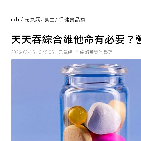
udn
/
元氣網
/
養生
/
保健食品瘋
天天吞綜合維他命有必要？
2026-03-16 16:45:06
元氣網 ／ 編輯葉姿岑整理