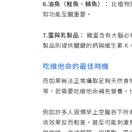
6.油魚（鮭魚、鯖魚）：
比植物
知功能至關重要。
7.蛋與乳製品：
雞蛋含有大腦必
製品則提供關鍵的鈣與維生素 K
吃維他命的最佳時機
而如果無法正常攝取足夠天然食
等，若需要吃維他命補充營養，
例如許多人習慣早上空腹吞下所
收效果反而較差，甚至可能刺激胃部