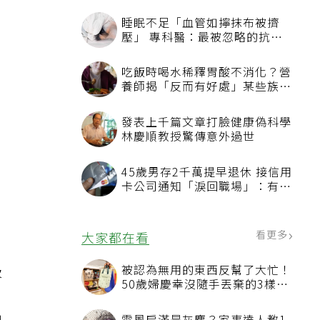
認
睡眠不足「血管如擰抹布被擠
壓」 專科醫：最被忽略的抗老
方法
吃飯時喝水稀釋胃酸不消化？營
養師揭「反而有好處」某些族群
才要禁
發表上千篇文章打臉健康偽科學
林慶順教授驚傳意外過世
45歲男存2千萬提早退休 接信用
卡公司通知「淚回職場」：有錢
也碰壁
看更多
大家都在看
吸
被認為無用的東西反幫了大忙！
50歲婦慶幸沒隨手丟棄的3樣物
若
品