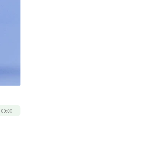
/
00:00