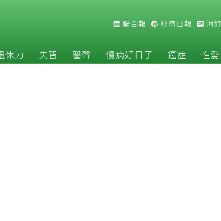
聯合報
經濟日報
河
退休力
失智
醫聲
慢病好日子
癌症
性愛