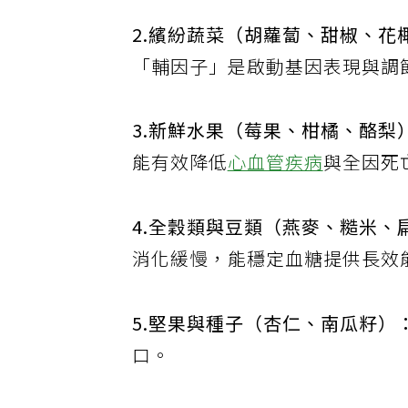
2.繽紛蔬菜（胡蘿蔔、甜椒、花
「輔因子」是啟動基因表現與調
3.新鮮水果（莓果、柑橘、酪梨
能有效降低
心血管疾病
與全因死
4.全穀類與豆類（燕麥、糙米、
消化緩慢，能穩定血糖提供長效
5.堅果與種子（杏仁、南瓜籽）
口。