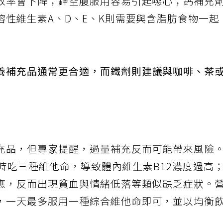
收率會下降；鋅空腹服用容易引起噁心；鈣補充
溶性維生素A、D、E、K則需要與含脂肪食物一起
養補充品通常更合適，而鐵劑則建議與咖啡、茶
充品，但專家提醒，過量補充反而可能帶來風險
時吃三種維他命，導致體內維生素B12濃度過高
應，反而出現貧血與情緒低落等類似缺乏症狀。
，一天最多服用一種綜合維他命即可，並以均衡