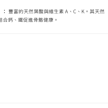
）：
豐富的天然葉酸與維生素 A、C、K。其天然
結合鈣、鐵促進骨骼健康。