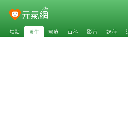
焦點
養生
醫療
百科
影音
課程