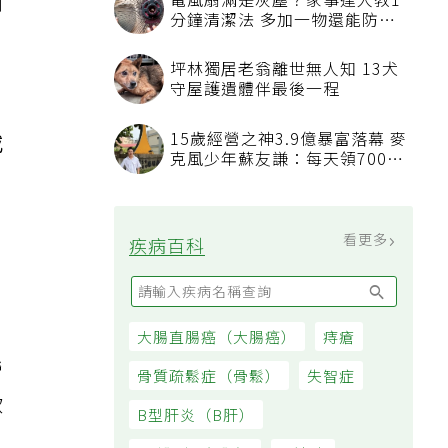
劑
電風扇滿是灰塵？家事達人教1
分鐘清潔法 多加一物還能防髒
汙附著
坪林獨居老翁離世無人知 13犬
守屋護遺體伴最後一程
15歲經營之神3.9億暴富落幕 麥
或
克風少年蘇友謙：每天領700元
過日子
看更多
疾病百科
。
；
大腸直腸癌（大腸癌）
痔瘡
營
骨質疏鬆症（骨鬆）
失智症
飲
B型肝炎（B肝）