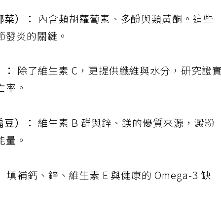
椰菜）：
內含類胡蘿蔔素、多酚與類黃酮。這些
節發炎的關鍵。
）：
除了維生素 C，更提供纖維與水分，研究證
亡率。
扁豆）：
維生素 B 群與鋅、鎂的優質來源，澱粉
能量。
：
填補鈣、鋅、維生素 E 與健康的 Omega-3 缺