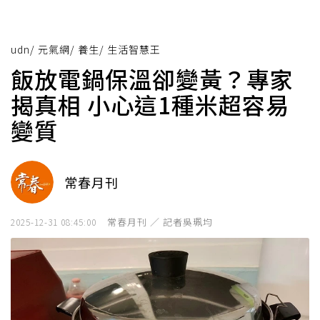
udn
/
元氣網
/
養生
/
生活智慧王
飯放電鍋保溫卻變黃？專家
揭真相 小心這1種米超容易
變質
常春月刊
常春月刊 ／ 記者吳珮均
2025-12-31 08:45:00