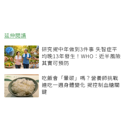
延伸閱讀
研究揭中年做到3件事 失智症平
均晚13年發生！WHO：近半風險
其實可預防
吃飯會「暈碳」嗎？營養師挑戰
連吃一週身體變化 揭控制血糖關
鍵