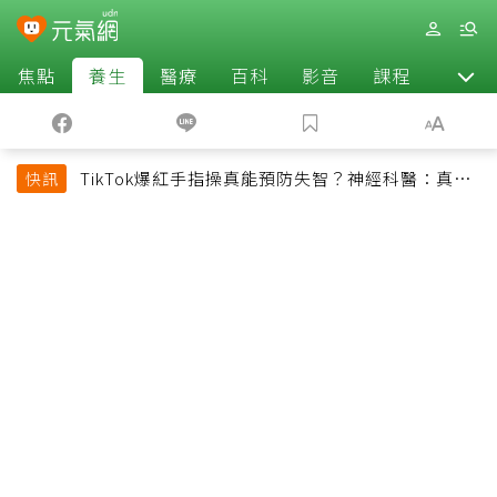
焦點
養生
醫療
百科
影音
課程
退休
TikTok爆紅手指操真能預防失智？神經科醫：真正
快訊
該做的是4件事