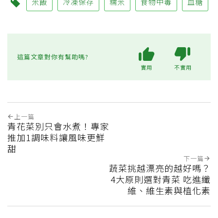
米飯
冷凍保存
糯米
食物中毒
血糖
這篇文章對你有幫助嗎?
實用
不實用
上一篇
青花菜別只會水煮！專家
推加1調味料讓風味更鮮
甜
下一篇
蔬菜挑越漂亮的越好嗎？
4大原則選對青菜 吃進纖
維、維生素與植化素