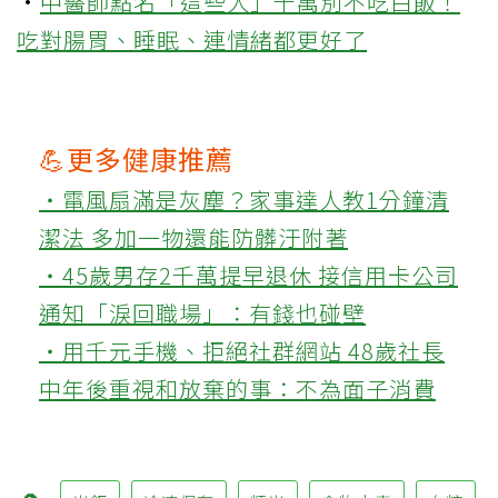
·
中醫師點名「這些人」千萬別不吃白飯！
吃對腸胃、睡眠、連情緒都更好了
💪更多健康推薦
‧電風扇滿是灰塵？家事達人教1分鐘清
潔法 多加一物還能防髒汙附著
‧45歲男存2千萬提早退休 接信用卡公司
通知「淚回職場」：有錢也碰壁
‧用千元手機、拒絕社群網站 48歲社長
中年後重視和放棄的事：不為面子消費