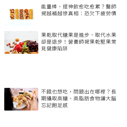
能量棒、提神飲愈吃愈累？醫師
揭越補越慘真相：恐欠下疲勞債
果乾取代糖果是進步、取代水果
卻是退步！營養師揭果乾堅果常
見健康陷阱
不餓也想吃，問題出在哪裡？長
期攝取高糖、高脂肪食物讓大腦
忘記飽足感