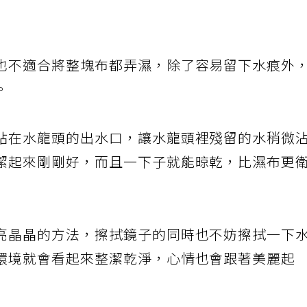
如果保持立即擦拭的習慣，那麼清潔劑其實派不
也不適合將整塊布都弄濕，除了容易留下水痕外
。
貼在水龍頭的出水口，讓水龍頭裡殘留的水稍微
潔起來剛剛好，而且一下子就能晾乾，比濕布更
亮晶晶的方法，擦拭鏡子的同時也不妨擦拭一下
環境就會看起來整潔乾淨，心情也會跟著美麗起