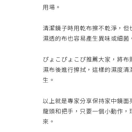
頑固污漬需要用清潔劑去除，但
用場。
清潔鏡子時用乾布擦不乾淨，但
濕透的布也容易產生異味或細菌
ぴょこぴょこぴ推薦大家，將布
濕布後進行擦拭，這樣的濕度清
生。
以上就是專家分享保持家中鏡面
龍頭和把手，只要一個小動作，
來。