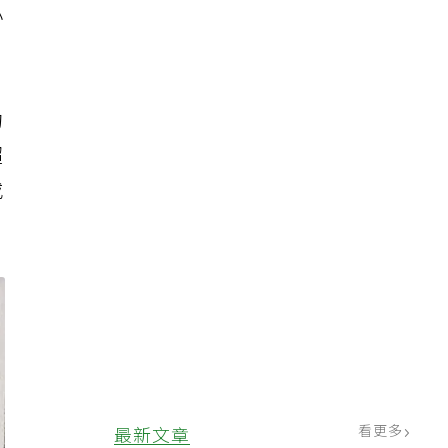
小
的
超
或
看更多
最新文章