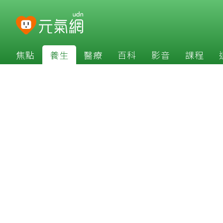
焦點
養生
醫療
百科
影音
課程