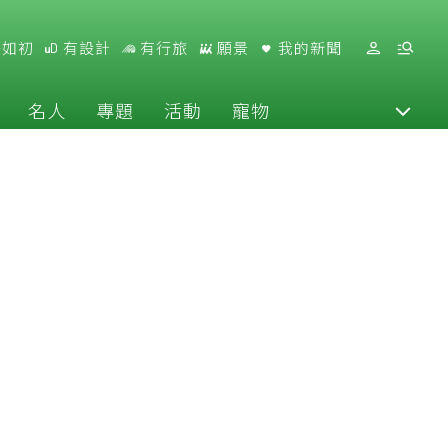
好如初
有設計
有行旅
願景
我的新聞
名人
專題
活動
寵物