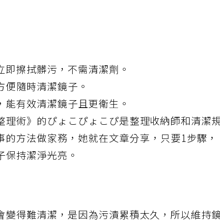
立即擦拭髒污，不需清潔劑。
方便隨時清潔鏡子。
，能有效清潔鏡子且更衛生。
整理術》的ぴょこぴょこぴ是整理收納師和清潔
事的方法做
家務
，她就在
文章
分享，只要1步驟，
子保持潔淨光亮。
會變得難清潔，是因為污漬累積太久，所以維持