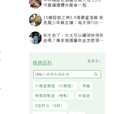
上
坪林獨居老翁離世無人知 13犬
守屋護遺體伴最後一程
15歲經營之神3.9億暴富落幕 麥
克風少年蘇友謙：每天領700元
，
過日子
先生走了，太太可以續領勞保年
金嗎？專家揭遺屬年金怎麼領，
看順位還要看資格
沾
衛
看更多
疾病百科
大腸直腸癌（大腸癌）
痔瘡
水
骨質疏鬆症（骨鬆）
失智症
B型肝炎（B肝）