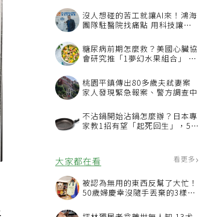
沒人想碰的苦工就讓AI來！鴻海
團隊駐醫院找痛點 用科技讓醫
療更有溫度
糖尿病前期怎麼救？美國心臟協
會研究推「1夢幻水果組合」 酪
梨加它改善血管功能
桃園平鎮傳出80多歲夫弒妻案
家人發現緊急報案、警方調查中
不沾鍋開始沾鍋怎麼辦？日本專
家教1招有望「起死回生」，5情
況該換新
看更多
大家都在看
被認為無用的東西反幫了大忙！
50歲婦慶幸沒隨手丟棄的3樣物
品