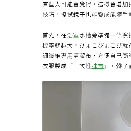
有些人可能會覺得，這樣會增加
技巧，擦拭鏡子也能變成能隨手
首先，在
浴室
水槽旁準備一條擦
機率就越大。ぴょこぴょこぴ就
細纖維專用清潔布，方便自己隨
衣服製成「一次性
抹布
」，髒了