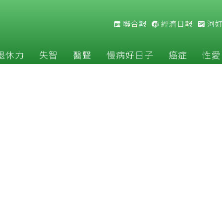
聯合報
經濟日報
河
退休力
失智
醫聲
慢病好日子
癌症
性愛