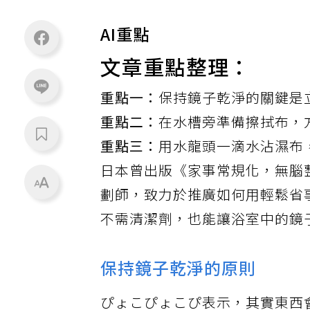
AI重點
文章重點整理：
重點一：
保持鏡子乾淨的關鍵是
重點二：
在水槽旁準備擦拭布，
重點三：
用水龍頭一滴水沾濕布
日本曾出版《家事常規化，無腦
劃師，致力於推廣如何用輕鬆省
不需清潔劑，也能讓浴室中的鏡
保持鏡子乾淨的原則
ぴょこぴょこぴ表示，其實東西