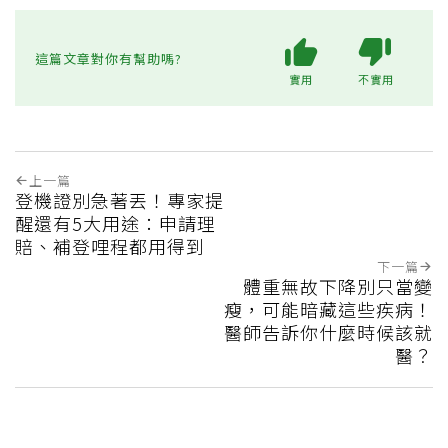
這篇文章對你有幫助嗎?
實用
不實用
上一篇
登機證別急著丟！專家提
醒還有5大用途：申請理
賠、補登哩程都用得到
下一篇
體重無故下降別只當變
瘦，可能暗藏這些疾病！
醫師告訴你什麼時候該就
醫？