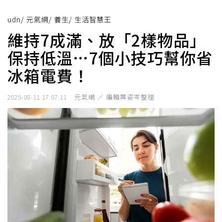
udn
/
元氣網
/
養生
/
生活智慧王
維持7成滿、放「2樣物品」
保持低溫…7個小技巧幫你省
冰箱電費！
元氣網 ／ 編輯葉姿岑整理
2025-08-11 17:07:11