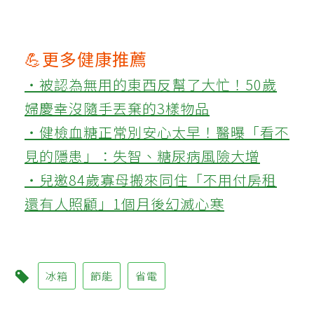
💪更多健康推薦
‧被認為無用的東西反幫了大忙！50歲
婦慶幸沒隨手丟棄的3樣物品
‧健檢血糖正常別安心太早！醫曝「看不
見的隱患」：失智、糖尿病風險大增
‧兒邀84歲寡母搬來同住「不用付房租
還有人照顧」1個月後幻滅心寒
冰箱
節能
省電