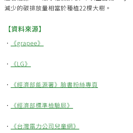
減少的碳排放量相當於種植22棵大樹。
【資料來源】
．
《grapee》
．
《LG》
．
《經濟部能源署》臉書粉絲專頁
．
《經濟部標準檢驗局》
．
《台灣電力公司兒童網》