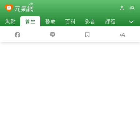
焦點
養生
醫療
百科
影音
課程
退休