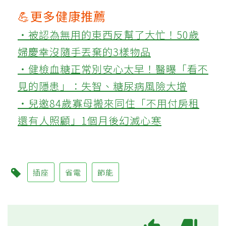
💪更多健康推薦
‧被認為無用的東西反幫了大忙！50歲
婦慶幸沒隨手丟棄的3樣物品
‧健檢血糖正常別安心太早！醫曝「看不
見的隱患」：失智、糖尿病風險大增
‧兒邀84歲寡母搬來同住「不用付房租
還有人照顧」1個月後幻滅心寒
插座
省電
節能