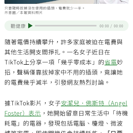
只要隨時拔掉沒在使用的插頭，電費就少一半。
示意圖／本報資料照片
聽健康
00:00
/
00:00
隨著電價持續攀升，許多家庭被迫在電費與
其他生活開支間掙扎。一名女子近日在
TikTok上分享一項「幾乎零成本」的
省電
妙
招，聲稱僅靠拔掉家中不用的插頭，竟讓她
的電費幾乎減半，引發網友熱烈討論。
據TikTok影片，女子
安潔兒．佛斯特（Angel
Foster）表示
，她開始留意日常生活中「待機
耗電」的電器，發現包括電腦、檯燈、微波