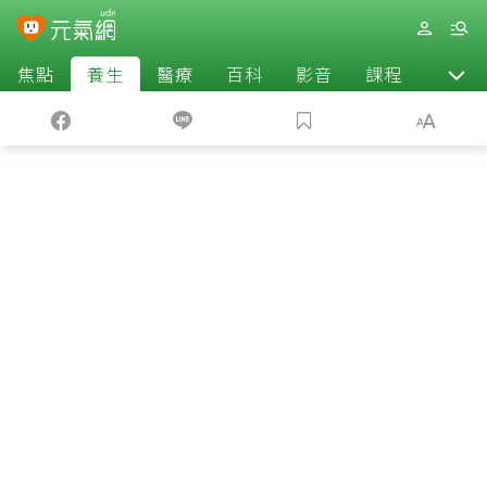
焦點
養生
醫療
百科
影音
課程
退休