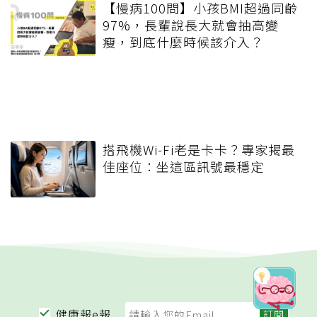
【慢病100問】小孩BMI超過同齡
97%，長輩說長大就會抽高變
瘦，到底什麼時候該介入？
搭飛機Wi-Fi老是卡卡？專家揭最
佳座位：坐這區訊號最穩定
健康報e報