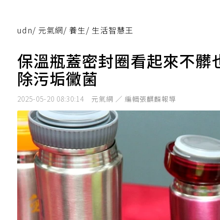
udn
/
元氣網
/
養生
/
生活智慧王
保溫瓶蓋密封圈看起來不髒
除污垢黴菌
2025-05-20 08:30:14
元氣網 ／ 編輯張麒麟報導