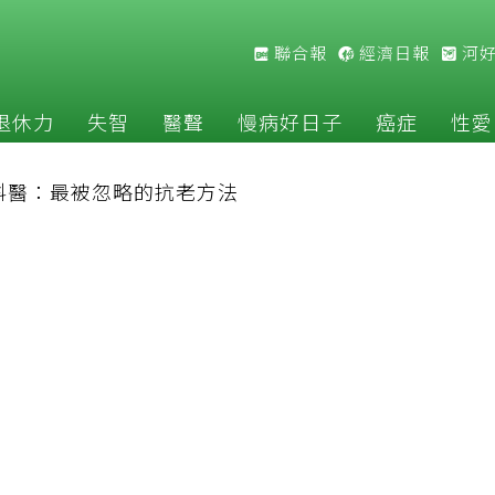
聯合報
經濟日報
河
退休力
失智
醫聲
慢病好日子
癌症
性愛
科醫：最被忽略的抗老方法