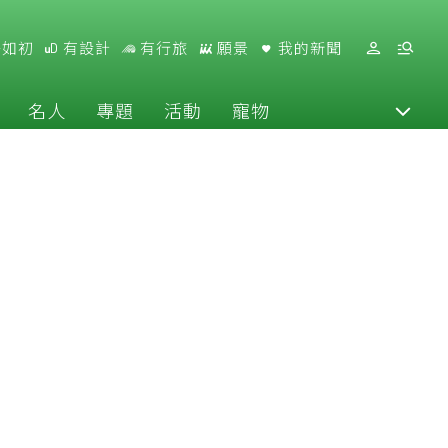
好如初
有設計
有行旅
願景
我的新聞
名人
專題
活動
寵物