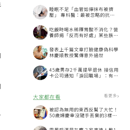
洗
睡眠不足「血管如擰抹布被擠
壓」 專科醫：最被忽略的抗老
方法
吃飯時喝水稀釋胃酸不消化？營
養師揭「反而有好處」某些族群
才要禁
發表上千篇文章打臉健康偽科學
圈
林慶順教授驚傳意外過世
45歲男存2千萬提早退休 接信用
卡公司通知「淚回職場」：有錢
也碰壁
關
看更多
大家都在看
被認為無用的東西反幫了大忙！
50歲婦慶幸沒隨手丟棄的3樣物
可
品