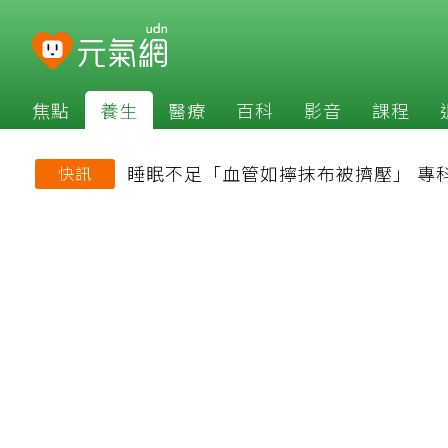
焦點
養生
醫療
百科
影音
課程
睡眠不足「血管如擰抹布被擠壓」 專
快訊