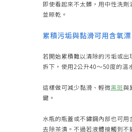
即使看起來不太髒，用中性洗劑
並晾乾。
累積污垢與黏滑可用含氧漂
若開始累積難以清除的污垢或出
拆下，使用2公升40～50度的
這樣做可減少黏滑、輕微
黑斑
與
鍵。
水瓶的瓶蓋或不鏽鋼內部也可用