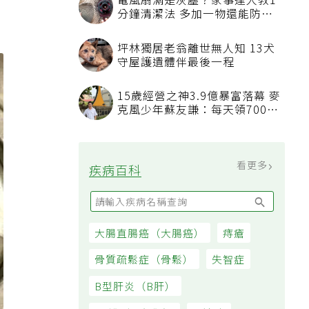
電風扇滿是灰塵？家事達人教1
分鐘清潔法 多加一物還能防髒
汙附著
坪林獨居老翁離世無人知 13犬
守屋護遺體伴最後一程
15歲經營之神3.9億暴富落幕 麥
克風少年蘇友謙：每天領700元
過日子
看更多
疾病百科
大腸直腸癌（大腸癌）
痔瘡
骨質疏鬆症（骨鬆）
失智症
B型肝炎（B肝）