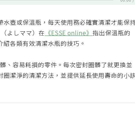
00:00
帶水壺或保溫瓶，每天使用務必確實清潔才能保
ma（よしママ）在
《ESSE online》
指出保溫瓶的
介紹各類有效清潔水瓶的技巧。
容易髒、容易耗損的零件。每次密封圈髒了就更換並
封圈潔淨的清潔方法，並提供延長使用壽命的小