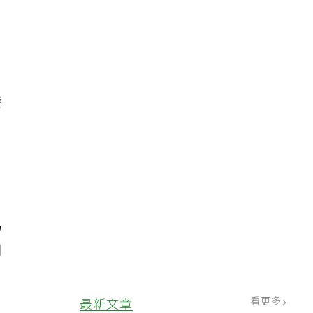
養
易
用
看更多
最新文章