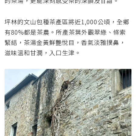
的茶湯，更能深刻感受茶的深韻及甘甜。
坪林的文山包種茶產區將近1,000公頃，全鄉
有80%都是茶農。所產茶葉外觀翠綠、條索
緊結，茶湯金黃鮮艷悅目，香氣淡雅撲鼻，
滋味溫和甘潤，入口生津。