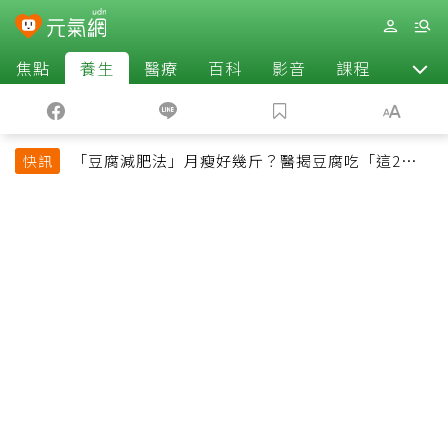
焦點
養生
醫療
百科
影音
課程
退休
「豆腐減肥法」月瘦好幾斤？醫揭豆腐吃「這2種最
快訊
好」，消脹氣有妙招