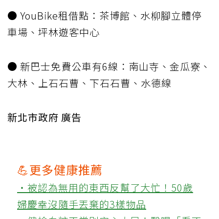
● YouBike租借點：茶博館、水柳腳立體停
車場、坪林遊客中心
● 新巴士免費公車有6線：南山寺、金瓜寮、
大林、上石石曹、下石石曹、水德線
新北市政府 廣告
💪更多健康推薦
‧被認為無用的東西反幫了大忙！50歲
婦慶幸沒隨手丟棄的3樣物品