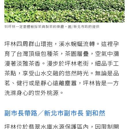
到坪林一定要體驗採茶與製茶的樂趣。圖/新北市政府提供
坪林四周群山環抱，溪水蜿蜒流轉。這裡孕
育了台灣頂級包種茶，茶園層疊，空氣中瀰
漫著淡雅茶香。漫步於坪林老街，細品手工
茶點，享受山水交融的悠然時光。無論是品
茗、健行或是靜心遠離塵囂，坪林皆是一方
洗滌身心的世外桃源。
副市長帶路／新北市副市長 劉和然
坪林位於翡翠水庫水源保護區內，因限制開