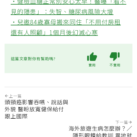
‧健檢血糖正常別安心太早！醫曝「看不
見的隱患」：失智、糖尿病風險大增
‧兒邀84歲寡母搬來同住「不用付房租
還有人照顧」1個月後幻滅心寒
這篇文章對你有幫助嗎?
實用
不實用
上一篇
頭頸癌影響吞嚥、說話與
外貌 醫盼放寬健保給付
跟上國際
下一篇
海外旅遊生病怎麼辦？／
隱形眼鏡給教訓 異地就