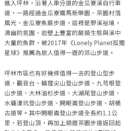
進入坪林，沿著人車分道的金瓜寮溪自行車
道，一路經過金瓜寮鐵馬新樂園、茶園村落
風光、金瓜寮魚蕨步道，這裡是野溪祕境，
清幽的氛圍、岩壁上豐富的蕨類生態與溪中
大量的魚群，被2017年《Lonely Planet孤獨
星球》推薦為旅人值得一遊的郊山步道。
坪林市區也有好幾條值得一去的登山型步
道，觀音台、籟狸尖山登山步道、九芎根登
山步道、大林油杉步道、大湖尾登山步道、
水聳淒坑登山步道、開眼崙登山步道、胡桶
古道等。其中開眼崙登山步道全長約1.1公
里，若登山頂，再加上順遊茶園步道返回起