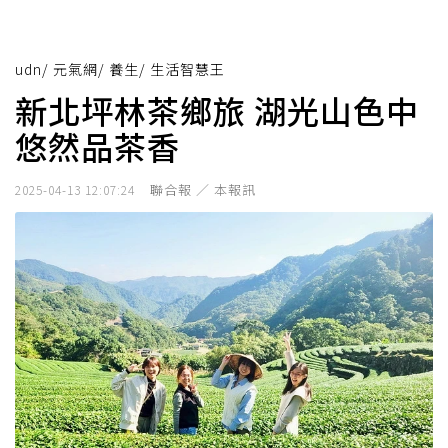
udn
/
元氣網
/
養生
/
生活智慧王
新北坪林茶鄉旅 湖光山色中
悠然品茶香
聯合報 ／ 本報訊
2025-04-13 12:07:24