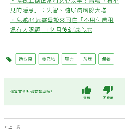
‧健檢血糖正常別安心太早！醫曝「看不
見的隱患」：失智、糖尿病風險大增
‧兒邀84歲寡母搬來同住「不用付房租
還有人照顧」1個月後幻滅心寒
過敏原
養寵物
壓力
灰塵
保養
這篇文章對你有幫助嗎?
實用
不實用
上一篇