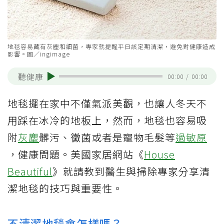
地毯容易藏有灰塵和細菌，專家就提醒平日該定期清潔，避免對健康造成
影響。圖／ingimage
聽健康
00:00
/
00:00
地毯擺在家中不僅氣派美觀，也讓人冬天不
用踩在冰冷的地板上，然而，地毯也容易吸
附
灰塵
髒污、黴菌或者是寵物毛髮等
過敏原
，健康問題。美國家居網站《
House
Beautiful
》就請教到醫生與掃除專家分享清
潔地毯的技巧與重要性。
不清潔地毯會怎樣嗎？