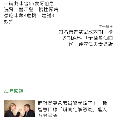
一碗剉冰害65歲阿伯急
洗腎！醫示警：慢性腎病
患吃冰藏4危機、建議3
妙招
下一篇
知名康普茶竄改效期、摻
逾期原料 「金蘭醬油四
代」鍾淳仁夫妻遭訴
延伸閱讀
面對衝突急著辯解就輸了！一種
智慧回應「瞬間化解怒氣」進入
有效溝通