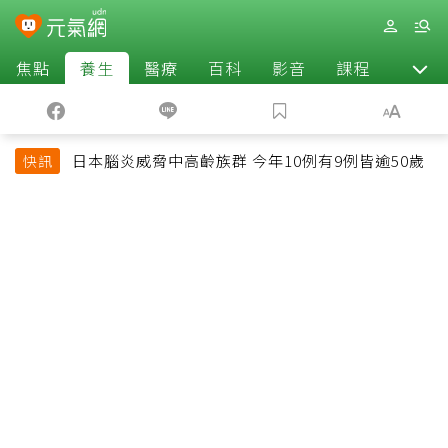
焦點
養生
醫療
百科
影音
課程
退休
日本腦炎威脅中高齡族群 今年10例有9例皆逾50歲
快訊