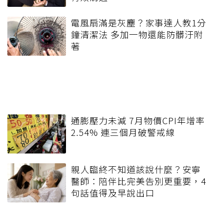
電風扇滿是灰塵？家事達人教1分
鐘清潔法 多加一物還能防髒汙附
著
通膨壓力未減 7月物價CPI年增率
2.54% 連三個月破警戒線
親人臨終不知道該說什麼？安寧
醫師：陪伴比完美告別更重要，4
句話值得及早說出口