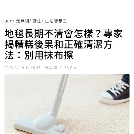
udn
/
元氣網
/
養生
/
生活智慧王
地毯長期不清會怎樣？專家
揭糟糕後果和正確清潔方
法：別用抹布擦
元氣網 ／ YS Chen
2025-04-19 14:45:33