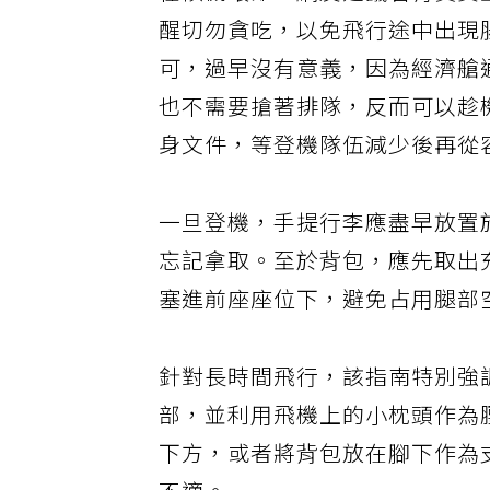
在候機環節，網友建議若有貴賓
醒切勿貪吃，以免飛行途中出現
可，過早沒有意義，因為經濟艙
也不需要搶著排隊，反而可以趁
身文件，等登機隊伍減少後再從
一旦登機，手提行李應盡早放置
忘記拿取。至於背包，應先取出
塞進前座座位下，避免占用腿部
針對長時間飛行，該指南特別強
部，並利用飛機上的小枕頭作為
下方，或者將背包放在腳下作為