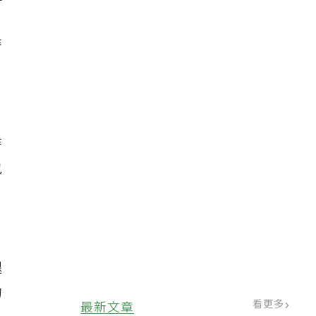
提
時
隨
時
包
頸
腿
的
看更多
最新文章