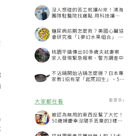
沒人想碰的苦工就讓AI來！鴻海
團隊駐醫院找痛點 用科技讓醫
療更有溫度
糖尿病前期怎麼救？美國心臟協
會研究推「1夢幻水果組合」 酪
在
梨加它改善血管功能
桃園平鎮傳出80多歲夫弒妻案
家人發現緊急報案、警方調查中
不沾鍋開始沾鍋怎麼辦？日本專
哪
家教1招有望「起死回生」，5情
猶
況該換新
看更多
大家都在看
被認為無用的東西反幫了大忙！
出
50歲婦慶幸沒隨手丟棄的3樣物
品
就