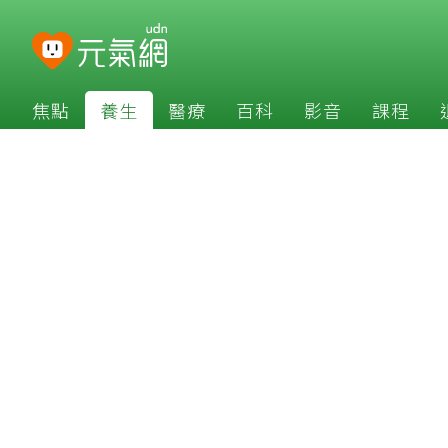
焦點
養生
醫療
百科
影音
課程