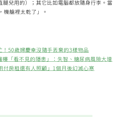
直腿兒用的）；其它比如電腦都放隨身行李。當
時，機艙裡太乾了」。
忙！50歲婦慶幸沒隨手丟棄的3樣物品
醫曝「看不見的隱患」：失智、糖尿病風險大增
不用付房租還有人照顧」1個月後幻滅心寒