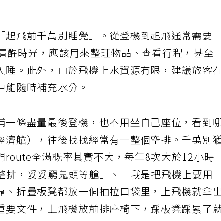
「起飛前千萬別睡覺」。從登機到起飛通常需要
的清醒時光，應該用來整理物品、查看行程，甚至
入睡。此外，由於飛機上水資源有限，建議旅客
中能隨時補充水分。
補一條盡量最後登機，也不用坐自己座位，看到
經濟艙），往後找找經常有一整個空排。千萬別
route全滿概率其實不大，每年8次大於12小時
一整排，妥妥窮鬼頭等艙」、「我是把飛機上要用
靠、折疊板凳都放一個抽拉口袋里，上飛機就拿
重要文件，上飛機放前排座椅下，踩板凳踩累了