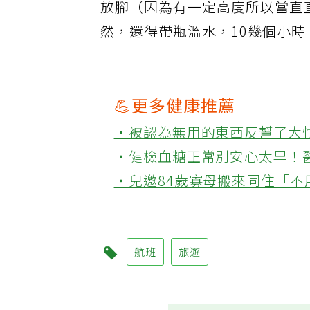
放腳（因為有一定高度所以當直
然，還得帶瓶溫水，10幾個小
💪更多健康推薦
‧被認為無用的東西反幫了大
‧健檢血糖正常別安心太早！
‧兒邀84歲寡母搬來同住「
航班
旅遊