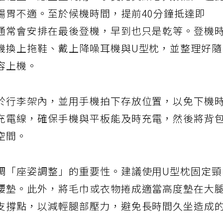
室權益，應盡量利用，享受免費點心與飲品，但
腸胃不適。至於候機時間，提前40分鐘抵達即
通常會安排在最後登機，早到也只是乾等。登機
機換上拖鞋、戴上降噪耳機與U型枕，並整理好
容上機。
於行李架內，並用手機拍下存放位置，以免下機
充電線，確保手機與平板能及時充電，然後將背
空間。
調「座姿調整」的重要性。建議使用U型枕固定
腰墊。此外，將毛巾或衣物捲成適當高度墊在大
支撐點，以減輕腿部壓力，避免長時間久坐造成