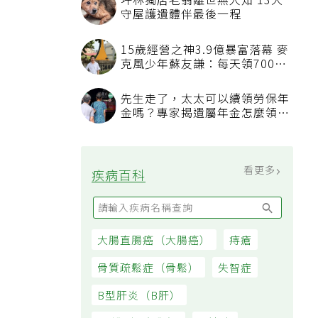
坪林獨居老翁離世無人知 13犬
守屋護遺體伴最後一程
15歲經營之神3.9億暴富落幕 麥
克風少年蘇友謙：每天領700元
過日子
先生走了，太太可以續領勞保年
金嗎？專家揭遺屬年金怎麼領，
看順位還要看資格
看更多
疾病百科
大腸直腸癌（大腸癌）
痔瘡
骨質疏鬆症（骨鬆）
失智症
B型肝炎（B肝）