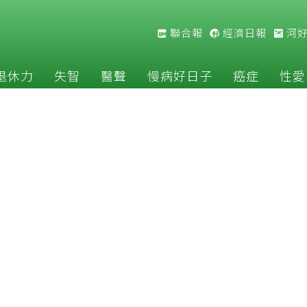
聯合報
經濟日報
河
退休力
失智
醫聲
慢病好日子
癌症
性愛