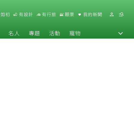
好如初
有設計
有行旅
願景
我的新聞
名人
專題
活動
寵物