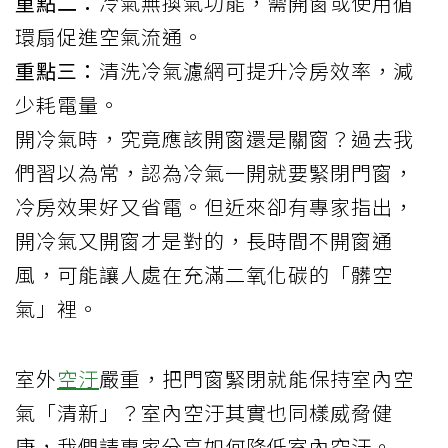
重點二：
冷氣無換氣功能，需開窗或使用循
環扇促進空氣流通。
重點三：
清洗冷氣濾網可提升冷房效率，減
少耗電量。
開
冷氣
時，究竟應該開窗還是關窗？過去我
們習以為常，認為冷氣一開就要緊閉門窗，
冷房效果好又省電。但近來卻有專家指出，
開冷氣又開窗才是對的，長時間不開窗通
風，可能讓人處在充滿
二氧化碳
的「髒空
氣」裡。
室外
空汙
嚴重，把門窗緊閉就能保持室內空
氣「清新」？室內空汙其實也同樣威脅健
康，我們請專家分享如何降低室內空汙。