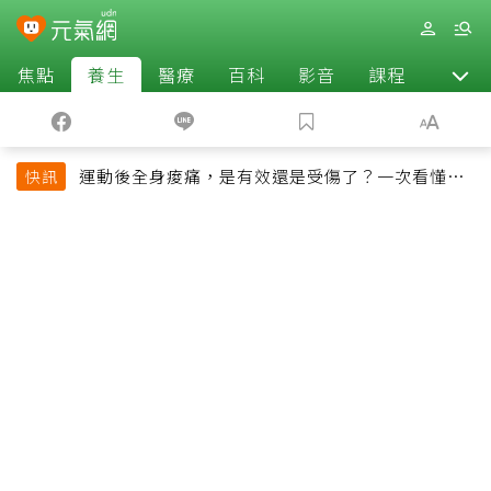
焦點
養生
醫療
百科
影音
課程
退休
運動後全身痠痛，是有效還是受傷了？一次看懂延
快訊
遲性肌肉痠痛