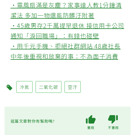
‧電風扇滿是灰塵？家事達人教1分鐘清
潔法 多加一物還能防髒汙附著
‧45歲男存2千萬提早退休 接信用卡公司
通知「淚回職場」：有錢也碰壁
‧用千元手機、拒絕社群網站 48歲社長
中年後重視和放棄的事：不為面子消費
冷氣
二氧化碳
空汙
這篇文章對你有幫助嗎?
實用
不實用