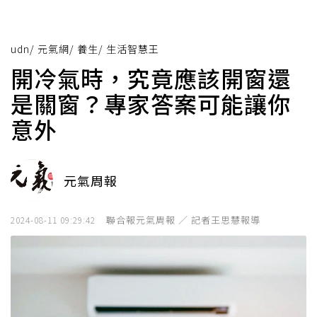
udn
/
元氣網
/
養生
/
生活智慧王
開冷氣時，究竟應該開窗還
是關窗？專家答案可能讓你
意外
元氣周報
聯合報元氣周報 ／ 記者王思慧報導
2024-08-11 09:29:42