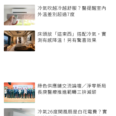
冷氣吹越冷越舒服？醫提醒室內
外溫差別超過7度
床頭放「這東西」搭配冷氣，實
測有感降溫！另有驚喜效果
綠色供應鏈交流論壇／淨零新局
長庚醫療推進範疇三拚減碳
冷氣26度開風扇是白花電費？實