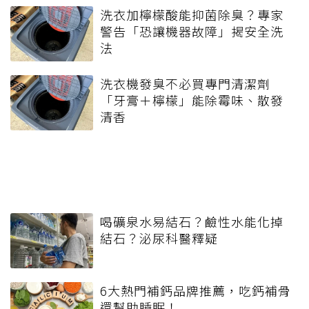
洗衣加檸檬酸能抑菌除臭？專家
警告「恐讓機器故障」揭安全洗
法
洗衣機發臭不必買專門清潔劑
「牙膏＋檸檬」能除霉味、散發
清香
喝礦泉水易結石？鹼性水能化掉
結石？泌尿科醫釋疑
6大熱門補鈣品牌推薦，吃鈣補骨
還幫助睡眠！