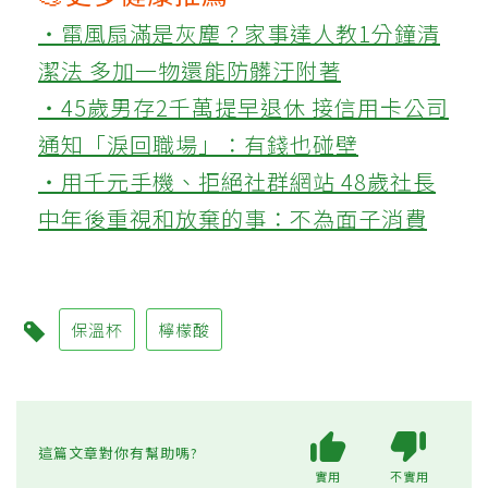
‧電風扇滿是灰塵？家事達人教1分鐘清
潔法 多加一物還能防髒汙附著
‧45歲男存2千萬提早退休 接信用卡公司
通知「淚回職場」：有錢也碰壁
‧用千元手機、拒絕社群網站 48歲社長
中年後重視和放棄的事：不為面子消費
保溫杯
檸檬酸
這篇文章對你有幫助嗎?
實用
不實用