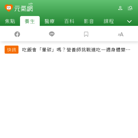
焦點
養生
醫療
百科
影音
課程
退休
吃飯會「暈碳」嗎？營養師挑戰連吃一週身體變化
快訊
揭控制血糖關鍵