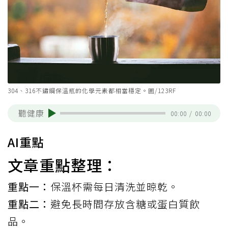
304、316不鏽鋼保溫瓶的化學元素都相當穩定。圖/123RF
聽健康
00:00
/
00:00
AI重點
文章重點整理：
重點一：
保溫杯需每日清洗並晾乾。
重點二：
避免長時間存放含糖或蛋白質飲
品。