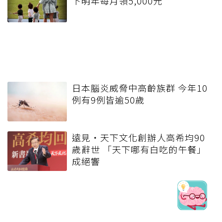
下明年每月領5,000元
日本腦炎威脅中高齡族群 今年10
例有9例皆逾50歲
遠見‧天下文化創辦人高希均90
歲辭世 「天下哪有白吃的午餐」
成絕響