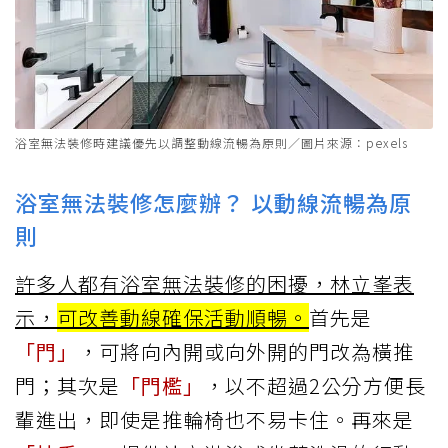
浴室無法裝修時建議優先以調整動線流暢為原則／圖片來源：pexels
浴室無法裝修怎麼辦？ 以動線流暢為原
則
許多人都有浴室無法裝修的困擾，林立峯表
示，
可改善動線確保活動順暢。
首先是
「門」
，可將向內開或向外開的門改為橫推
門；其次是
「門檻」
，以不超過2公分方便長
輩進出，即使是推輪椅也不易卡住。再來是