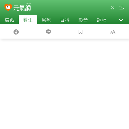
焦點
養生
醫療
百科
影音
課程
退休