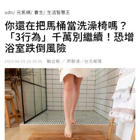
udn
/
元氣網
/
養生
/
生活智慧王
你還在把馬桶當洗澡椅嗎？
「3行為」千萬別繼續！恐增
浴室跌倒風險
聯合報 ／ 廖靜清／台北報導
2023-04-25 10:30:00