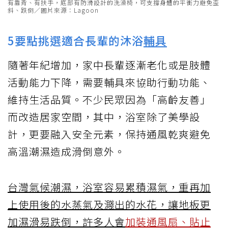
有靠背、有扶手，底部有防滑設計的洗澡椅，可支撐身體的平衡力避免歪
斜、跌倒／圖片來源：Lagoon
5要點挑選適合長輩的沐浴
輔具
隨著年紀增加，家中長輩逐漸老化或是肢體
活動能力下降，需要輔具來協助行動功能、
維持生活品質。不少民眾因為「高齡友善」
而改造居家空間，其中，浴室除了美學設
計，更要融入安全元素，保持通風乾爽避免
高溫潮濕造成滑倒意外。
台灣氣候潮濕，浴室容易累積濕氣，重再加
上使用後的水蒸氣及濺出的水花，讓地板更
加濕滑易跌倒，許多人會
加裝通風扇、貼止