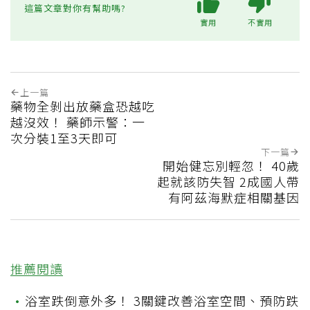
這篇文章對你有幫助嗎?
實用
不實用
上一篇
藥物全剝出放藥盒恐越吃
越沒效！ 藥師示警：一
次分裝1至3天即可
下一篇
開始健忘別輕忽！ 40歲
起就該防失智 2成國人帶
有阿茲海默症相關基因
推薦閱讀
•
浴室跌倒意外多！ 3關鍵改善浴室空間、預防跌