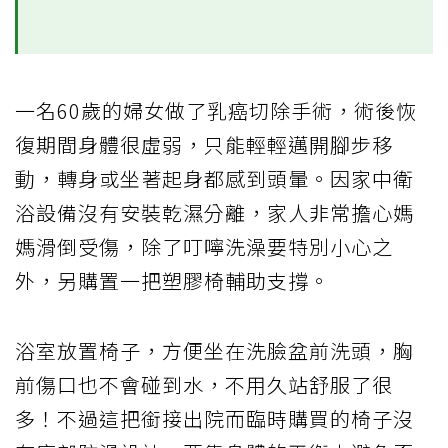
一名60歲的婦女做了乳癌切除手術，術後恢
復期間身體很虛弱，只能輕輕邁開腳步移
動，轉身或坐著起身都感到頭暈。因家中衛
浴設備沒有安裝乾濕分離，家人非常擔心媽
媽滑倒受傷，除了叮嚀洗澡要特別小心之
外，另購置一把塑膠椅輔助支撐。
浴室放置椅子，方便坐在洗臉盆前洗頭，胸
前傷口也不會碰到水，不用久站舒服了很
多！不過這把銜接出院而臨時購買的椅子沒