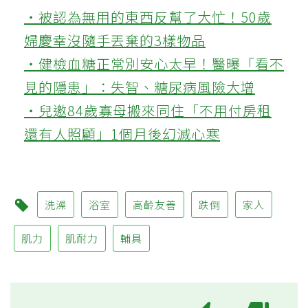
‧被認為無用的東西反幫了大忙！50歲
婦慶幸沒隨手丟棄的3樣物品
‧健檢血糖正常別安心太早！醫曝「看不
見的隱患」：失智、糖尿病風險大增
‧兒邀84歲寡母搬來同住「不用付房租
還有人照顧」1個月後幻滅心寒
洗澡
浴室
高齡友善
跌倒
家人
肌力
肌耐力
輔具