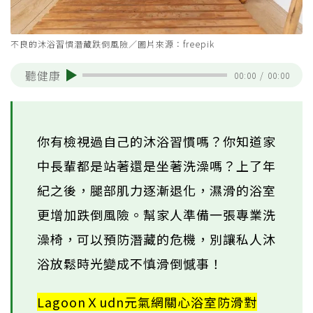
不良的沐浴習慣潛藏跌倒風險／圖片來源：freepik
聽健康
00:00
/
00:00
你有檢視過自己的沐浴習慣嗎？你知道家
中長輩都是站著還是坐著洗澡嗎？上了年
紀之後，腿部肌力逐漸退化，濕滑的浴室
更增加跌倒風險。幫家人準備一張專業洗
澡椅，可以預防潛藏的危機，別讓私人沐
浴放鬆時光變成不慎滑倒憾事！
LagoonＸudn元氣網關心浴室防滑對