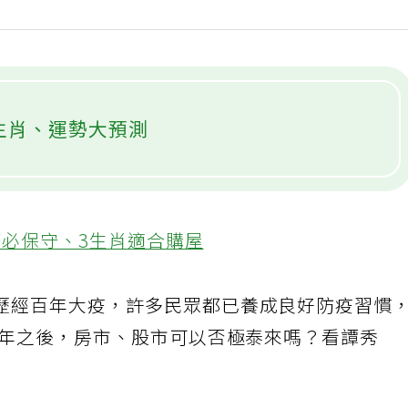
生肖、運勢大預測
資務必保守、3生肖適合購屋
歷經百年大疫，許多民眾都已養成良好防疫習慣
兔年之後，房市、股市可以否極泰來嗎？看譚秀