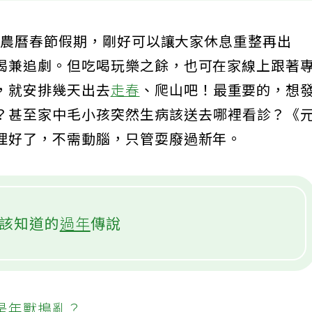
天的農曆春節假期，剛好可以讓大家休息重整再出
喝兼追劇。但吃喝玩樂之餘，也可在家線上跟著
，就安排幾天出去
走春
、爬山吧！最重要的，想
？甚至家中毛小孩突然生病該送去哪裡看診？《
理好了，不需動腦，只管耍廢過新年。
該知道的
過年
傳說