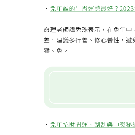
．
兔年誰的生肖運勢最好？202
命理老師譚秀珠表示，在兔年中
差，建議多行善、修心養性，避
猴、兔。
．
兔年招財開運、刮刮樂中獎秘