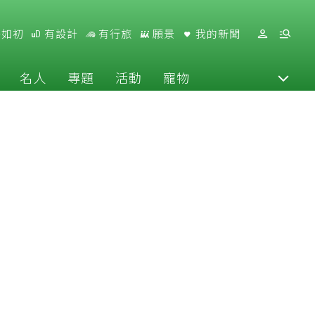
好如初
有設計
有行旅
願景
我的新聞
名人
專題
活動
寵物