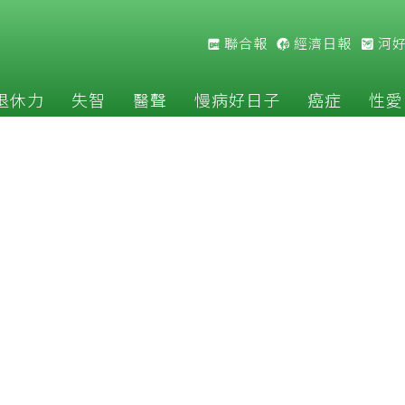
聯合報
經濟日報
河
退休力
失智
醫聲
慢病好日子
癌症
性愛