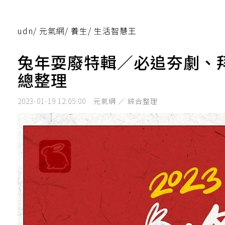
udn
/
元氣網
/
養生
/
生活智慧王
兔年耍廢特輯／必追夯劇、
總整理
2023-01-19 12:05:00
元氣網 ／ 綜合整理