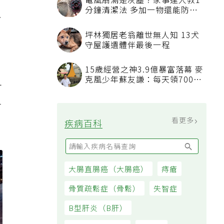
電風扇滿是灰塵？家事達人教1
分鐘清潔法 多加一物還能防髒
…
汙附著
坪林獨居老翁離世無人知 13犬
守屋護遺體伴最後一程
15歲經營之神3.9億暴富落幕 麥
克風少年蘇友謙：每天領700元
可
過日子
財
看更多
疾病百科
大腸直腸癌（大腸癌）
痔瘡
骨質疏鬆症（骨鬆）
失智症
B型肝炎（B肝）