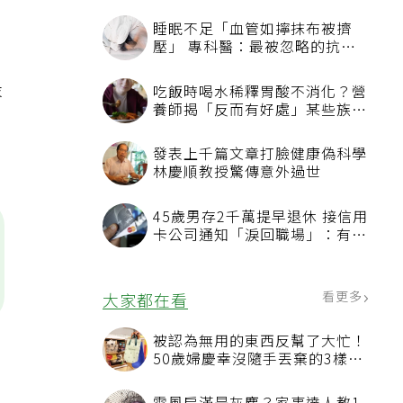
睡眠不足「血管如擰抹布被擠
壓」 專科醫：最被忽略的抗老
方法
最
吃飯時喝水稀釋胃酸不消化？營
養師揭「反而有好處」某些族群
、
才要禁
發表上千篇文章打臉健康偽科學
林慶順教授驚傳意外過世
45歲男存2千萬提早退休 接信用
卡公司通知「淚回職場」：有錢
也碰壁
看更多
大家都在看
被認為無用的東西反幫了大忙！
50歲婦慶幸沒隨手丟棄的3樣物
品