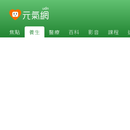
焦點
養生
醫療
百科
影音
課程