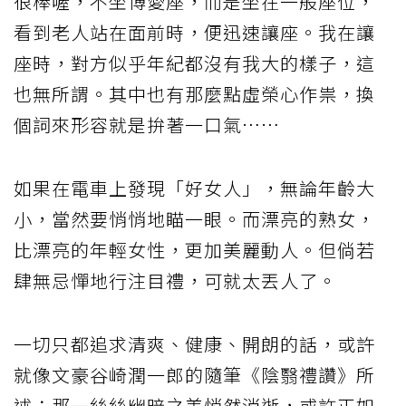
很棒喔，不坐博愛座，而是坐在一般座位，
看到老人站在面前時，便迅速讓座。我在讓
座時，對方似乎年紀都沒有我大的樣子，這
也無所謂。其中也有那麼點虛榮心作祟，換
個詞來形容就是拚著一口氣……
如果在電車上發現「好女人」，無論年齡大
小，當然要悄悄地瞄一眼。而漂亮的熟女，
比漂亮的年輕女性，更加美麗動人。但倘若
肆無忌憚地行注目禮，可就太丟人了。
一切只都追求清爽、健康、開朗的話，或許
就像文豪谷崎潤一郎的隨筆《陰翳禮讚》所
述：那一絲絲幽暗之美悄然消逝，或許正如