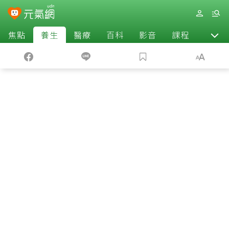
焦點
養生
醫療
百科
影音
課程
退休