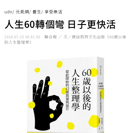
udn
/
元氣網
/
養生
/
享受樂活
人生60轉個彎 日子更快活
聯合報 ／ 文／摘自凱特文化出版《60歲以後
2016-07-25 00:41:00
的人生整理學》