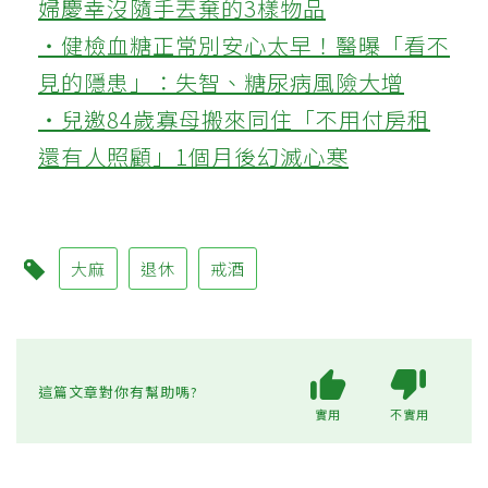
婦慶幸沒隨手丟棄的3樣物品
‧健檢血糖正常別安心太早！醫曝「看不
見的隱患」：失智、糖尿病風險大增
‧兒邀84歲寡母搬來同住「不用付房租
還有人照顧」1個月後幻滅心寒
大麻
退休
戒酒
這篇文章對你有幫助嗎?
實用
不實用