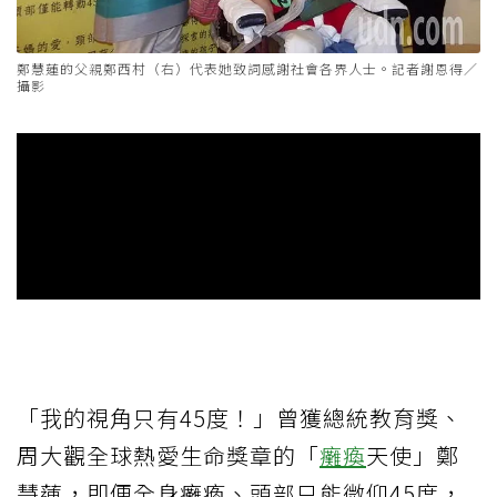
鄭慧蓮的父親鄭西村（右）代表她致詞感謝社會各界人士。記者謝恩得／
攝影
「我的視角只有45度！」曾獲總統教育獎、
周大觀全球熱愛生命獎章的「
癱瘓
天使」鄭
慧蓮，即便全身癱瘓、頭部只能微仰45度，