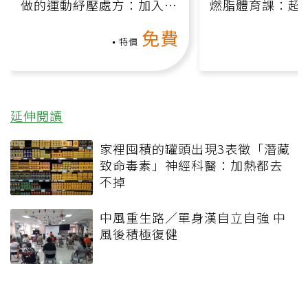
做的運動紓壓處方：加入行
燃脂體育課：超
動、增肌、互動元素，0基
氧」高壓族在家
免費
礎也能做！
負擔
特價
延伸閱讀
家裡囤積的罐頭出現3表徵「潛藏
致命毒素」神經科醫：加熱都去
不掉
中風重生路／單身漢自立自強 中
風後積極復健