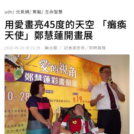
udn
/
元氣網
/
焦點
/
生命智慧
用愛畫亮45度的天空 「癱瘓
天使」鄭慧蓮開畫展
聯合報 ／ 記者謝恩得╱即時報導
2018-09-20 09:21:29