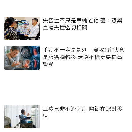
失智症不只是單純老化 醫：恐與
血糖失控密切相關
手麻不一定是骨刺！醫揭1症狀竟
是肺癌腦轉移 走路不穩更要提高
警覺
血癌已非不治之症 關鍵在配對移
植