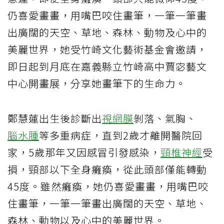
仍喜愛畫畫，用嘴巴咬住畫筆，一筆一筆畫
出廣闊的天空、草地、森林、動物及心中的
美麗世界，她受竹崎文化藝術基金會邀請，
即日起到月底在嘉義縣立竹崎高中賈宓藝文
中心開畫展，分享她畫筆下的生命力。
鄭慧蓮出生後診斷出
視網膜
剝落、氣胸、
腦水腫
等多重病症，直到2歲才離開醫院回
家，5歲那年又因感冒引發感染，
頸椎神經
受
損，頸部以下全身癱瘓，從此頭部僅能轉動
45度。雖然癱瘓，她仍喜愛畫畫，用嘴巴咬
住畫筆，一筆一筆畫出廣闊的天空、草地、
森林、動物以及心中的美麗世界。