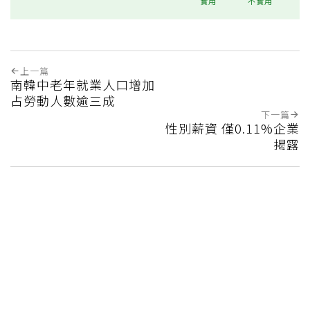
實用
不實用
上一篇
南韓中老年就業人口增加
占勞動人數逾三成
下一篇
性別薪資 僅0.11%企業
揭露