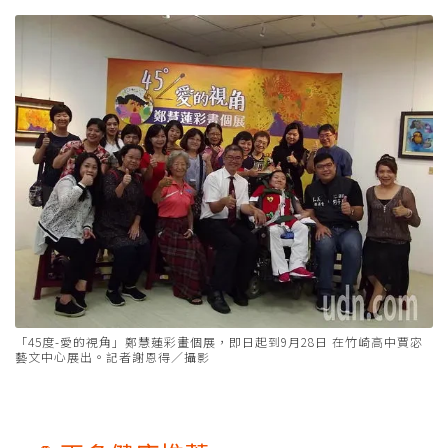
「45度-愛的視角」鄭慧蓮彩畫個展，即日起到9月28日 在竹崎高中賈宓
藝文中心展出。記者謝恩得／攝影