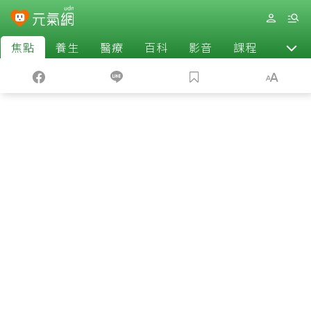
焦點
養生
醫療
百科
影音
課程
退休