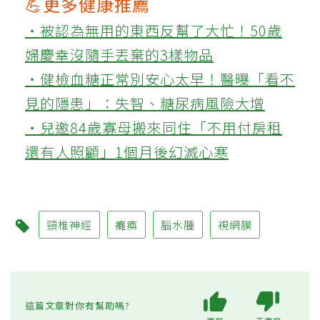
💪更多健康推薦
‧被認為無用的東西反幫了大忙！50歲
婦慶幸沒隨手丟棄的3樣物品
‧健檢血糖正常別安心太早！醫曝「看不
見的隱患」：失智、糖尿病風險大增
‧兒邀84歲寡母搬來同住「不用付房租
還有人照顧」1個月後幻滅心寒
頸椎神經
癱瘓
腦水腫
視網膜
這篇文章對你有幫助嗎?