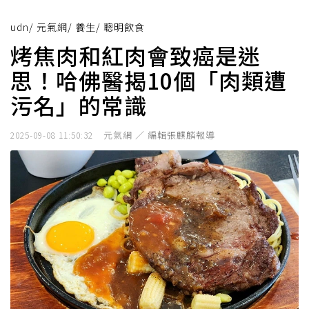
udn
/
元氣網
/
養生
/
聰明飲食
烤焦肉和紅肉會致癌是迷
思！哈佛醫揭10個「肉類遭
污名」的常識
元氣網 ／ 編輯張麒麟報導
2025-09-08 11:50:32