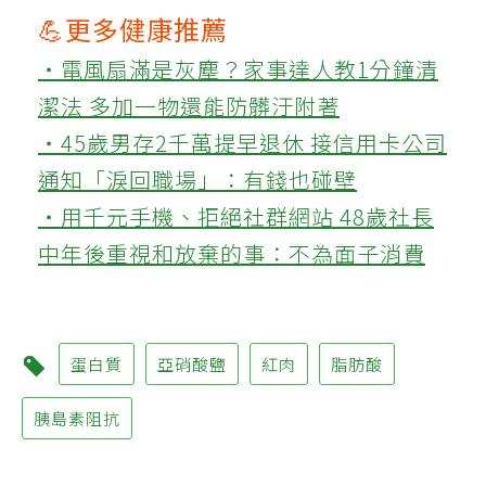
💪更多健康推薦
‧電風扇滿是灰塵？家事達人教1分鐘清
潔法 多加一物還能防髒汙附著
‧45歲男存2千萬提早退休 接信用卡公司
通知「淚回職場」：有錢也碰壁
‧用千元手機、拒絕社群網站 48歲社長
中年後重視和放棄的事：不為面子消費
蛋白質
亞硝酸鹽
紅肉
脂肪酸
胰島素阻抗