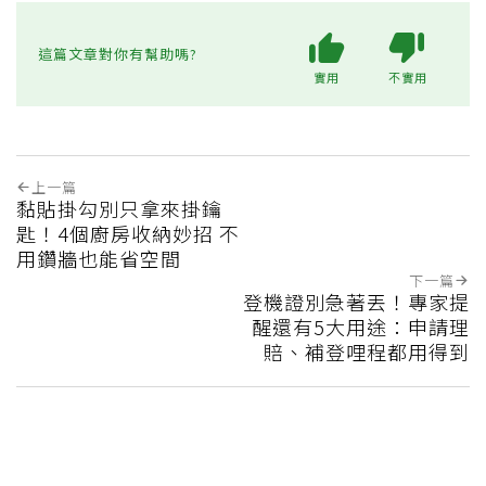
這篇文章對你有幫助嗎?
實用
不實用
上一篇
黏貼掛勾別只拿來掛鑰
匙！4個廚房收納妙招 不
用鑽牆也能省空間
下一篇
登機證別急著丟！專家提
醒還有5大用途：申請理
賠、補登哩程都用得到