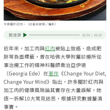
牛排屬於紅肉。（記者孫愛薇／攝影）
聽健康
00:00
/
00:00
近年來，加工肉與
紅肉
被貼上致癌、造成肥
胖等負面標籤，曾在哈佛大學附屬診療所從
事治療工作的精神科醫師喬治亞伊德
（Georgia Ede）在
著作
《Change Your Diet,
Change Your Mind》指出，許多關於紅肉與
加工肉的健康風險論其實存在大量誤解，她
逐一拆解10大常見迷思，根據研究數據釐清
事實。