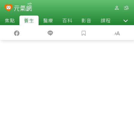
焦點
養生
醫療
百科
影音
課程
退休