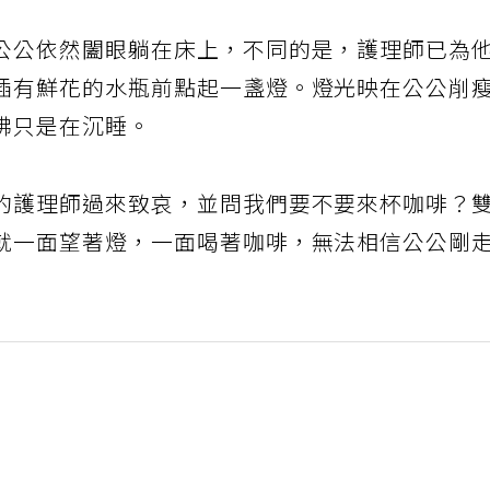
公公依然闔眼躺在床上，不同的是，護理師已為
插有鮮花的水瓶前點起一盞燈。燈光映在公公削
彿只是在沉睡。
的護理師過來致哀，並問我們要不要來杯咖啡？
就一面望著燈，一面喝著咖啡，無法相信公公剛