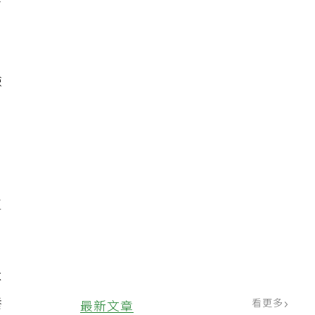
了
臉
生
不
養
看更多
最新文章