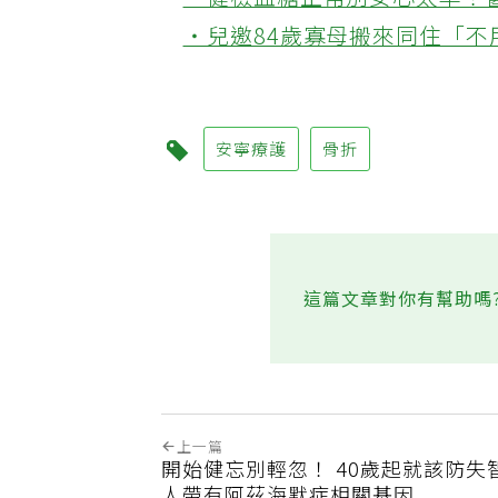
‧健檢血糖正常別安心太早！
‧兒邀84歲寡母搬來同住「
安寧療護
骨折
這篇文章對你有幫助嗎
上一篇
開始健忘別輕忽！ 40歲起就該防失智