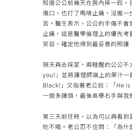
知道公公前幾天在房內摔一跤，
傷口，也打了嗎啡止痛，沒進一
苦。醫生表示，公公的手傷不會
止痛，這是醫學倫理上的優先考
笑容，確定他得到最妥善的照護
隔天再去探望，甫睡醒的公公不大認
you!」並將護理師端上的果汁一
Black!」又指著老公說：「He is
一個多鐘頭，最後高舉右手與我
第三天前往時，以為可以再看到
吃不喝。老公忍不住問：「為什