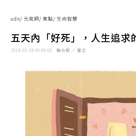
udn
/
元氣網
/
焦點
/
生命智慧
五天內「好死」，人生追求
2018-02-08 06:00:00
聯合報 ／ 童言