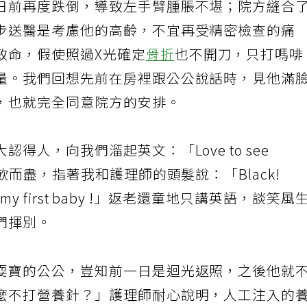
日前再度跌倒，導致左手臂腫脹不堪；院方縫合
步送醫是考慮他的高齡，不宜再受精密檢查的痛
致命，假使照過X光確定
骨折
也不開刀，只打嗎啡
量。我們回想先前在房裡跟公公說話時，見他滿
，也就完全同意院方的安排。
得人，向我們溜起英文：「Love to see
飲而盡，指著我和護理師的頭髮說：「Black!
 my first baby !」返老還童地只講英語，談笑風
們揮別。
耍寶的公公，豈知前一日是迴光返照，之後他就
麼不打營養針？」護理師耐心說明，人工注入的