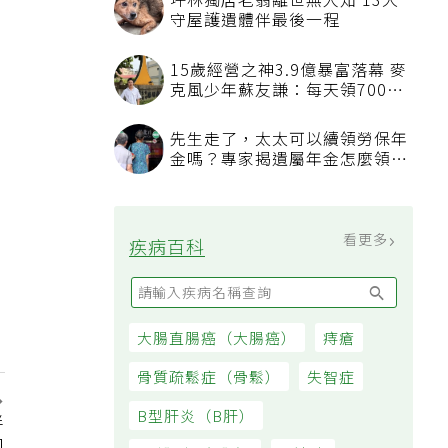
坪林獨居老翁離世無人知 13犬
守屋護遺體伴最後一程
15歲經營之神3.9億暴富落幕 麥
克風少年蘇友謙：每天領700元
過日子
先生走了，太太可以續領勞保年
金嗎？專家揭遺屬年金怎麼領，
看順位還要看資格
看更多
疾病百科
大腸直腸癌（大腸癌）
痔瘡
骨質疏鬆症（骨鬆）
失智症
B型肝炎（B肝）
伴