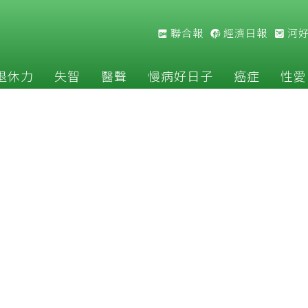
聯合報
經濟日報
河
退休力
失智
醫聲
慢病好日子
癌症
性愛