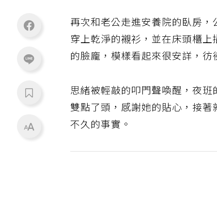
再次和老公走進安養院的臥房，
穿上乾淨的襯衫，並在床頭櫃上
的臉龐，模樣看起來很安詳，彷
思緒被輕敲的叩門聲喚醒，夜班
雙點了頭，感謝她的貼心，接著
不久的事實。