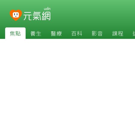
焦點
養生
醫療
百科
影音
課程