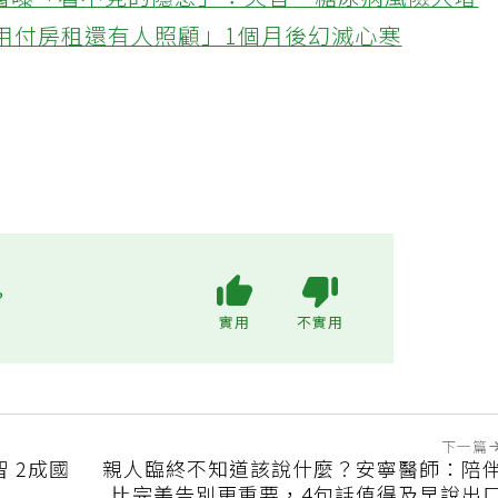
醫曝「看不見的隱患」：失智、糖尿病風險大增
不用付房租還有人照顧」1個月後幻滅心寒
?
實用
不實用
下一篇
 2成國
親人臨終不知道該說什麼？安寧醫師：陪