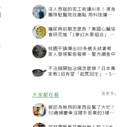
以
沒人想碰的苦工就讓AI來！鴻海
閒
團隊駐醫院找痛點 用科技讓醫
療更有溫度
糖尿病前期怎麼救？美國心臟協
會研究推「1夢幻水果組合」 酪
梨加它改善血管功能
是
桃園平鎮傳出80多歲夫弒妻案
家人發現緊急報案、警方調查中
不沾鍋開始沾鍋怎麼辦？日本專
家教1招有望「起死回生」，5情
況該換新
看更多
大家都在看
被認為無用的東西反幫了大忙！
50歲婦慶幸沒隨手丟棄的3樣物
品