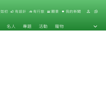
好如初
有設計
有行旅
願景
我的新聞
名人
專題
活動
寵物