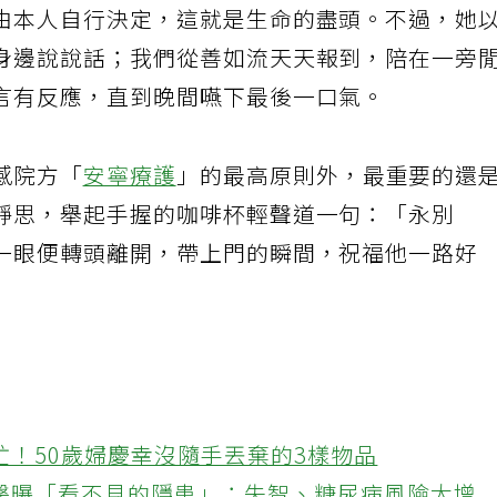
由本人自行決定，這就是生命的盡頭。不過，她
身邊說說話；我們從善如流天天報到，陪在一旁
言有反應，直到晚間嚥下最後一口氣。
感院方「
安寧療護
」的最高原則外，最重要的還
靜思，舉起手握的咖啡杯輕聲道一句：「永別
一眼便轉頭離開，帶上門的瞬間，祝福他一路好
忙！50歲婦慶幸沒隨手丟棄的3樣物品