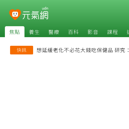
焦點
養生
醫療
百科
影音
課程
想延緩老化不必花大錢吃保健品 研究
快訊