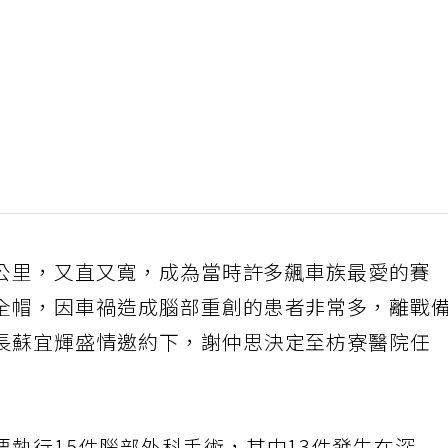
8公里，又直又寬，成為當時許多飆車族最愛的賽
全帽，因車禍造成腦部重創的患者非常多，離戰
長蘇宜輝盛情邀約下，謝仲思決定至枋寮醫院任