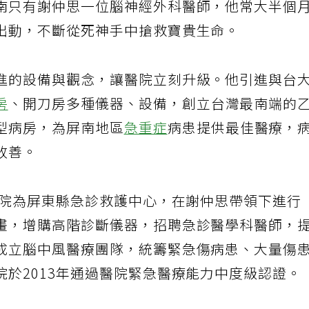
南只有謝仲思一位腦神經外科醫師，他常大半個
出動，不斷從死神手中搶救寶貴生命。
進的設備與觀念，讓醫院立刻升級。他引進與台
房
、開刀房多種儀器、設備，創立台灣最南端的
型病房，為屏南地區
急重症
病患提供最佳醫療，
改善。
醫院為屏東縣急診救護中心，在謝仲思帶領下進行
畫，增購高階診斷儀器，招聘急診醫學科醫師，
成立腦中風醫療團隊，統籌緊急傷病患、大量傷
於2013年通過醫院緊急醫療能力中度級認證。