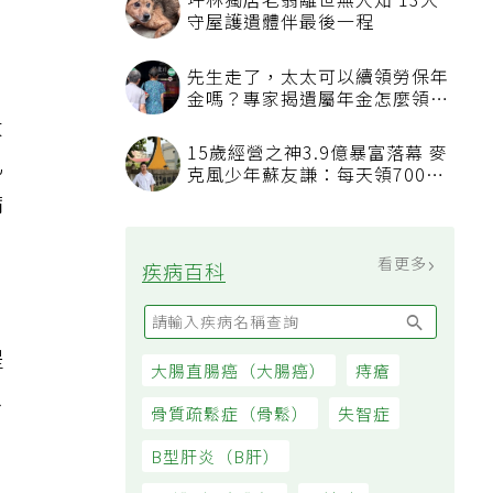
坪林獨居老翁離世無人知 13犬
月
守屋護遺體伴最後一程
先生走了，太太可以續領勞保年
金嗎？專家揭遺屬年金怎麼領，
看順位還要看資格
大
15歲經營之神3.9億暴富落幕 麥
乙
克風少年蘇友謙：每天領700元
過日子
病
看更多
疾病百科
提
大腸直腸癌（大腸癌）
痔瘡
患
骨質疏鬆症（骨鬆）
失智症
B型肝炎（B肝）