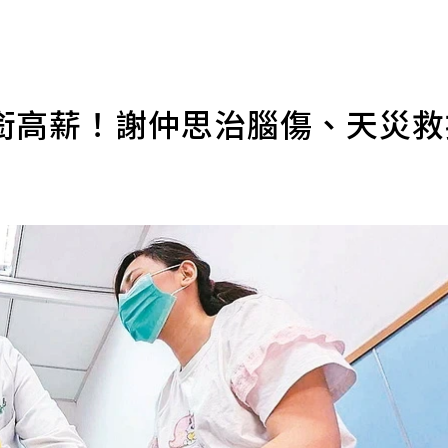
銜高薪！謝仲思治腦傷、天災