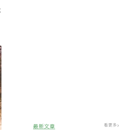
就
，
看更多
最新文章