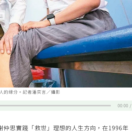
病人的緣分。記者潘奕言／攝影
00:00
仲思實踐「救世」理想的人生方向，在1996年