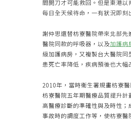
間開刀才可能救回。但是東港以
每日全天候待命，一有狀況即刻
謝仲思還替枋寮醫院帶來北部先
醫院同款的呼吸器，以及
加護病
級加護病房，又複製台大醫院同
患死亡率降低，疾病預後也大幅
2010年，當時衛生署規畫枋寮
枋寮醫院五年期醫療品質提升計
高醫療診斷的準確性與及時性；
事故時的調度工作等，使枋寮醫院