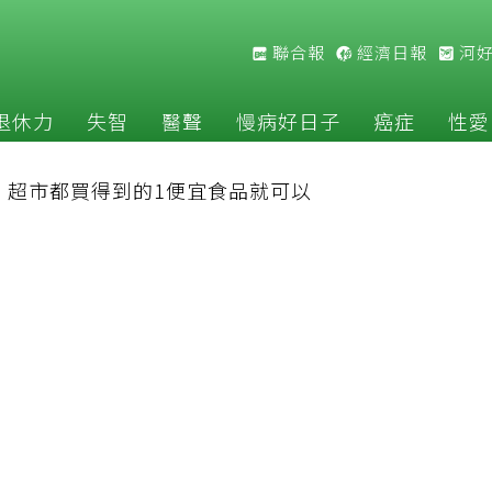
聯合報
經濟日報
河
退休力
失智
醫聲
慢病好日子
癌症
性愛
：超市都買得到的1便宜食品就可以