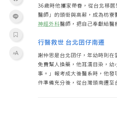
36歲時他攜家帶眷，從台北移
醫師」的頭銜與高薪，成為枋寮
神經外科
醫師，把自己奉獻給醫
行醫救世 台北囝仔南遷
謝仲思是台北囝仔，年幼時則在
免費幫人換藥，他耳濡目染，幼
事。」報考成大後醫系時，他發
件準備充分後，從台灣頭南遷至