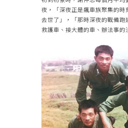
初到枋寮時，謝仲思每個月平均要
夜，「深夜正是飆車族聚集的時
去世了」，「那時深夜的戰備跑
救護車、接大體的車、辦法事的