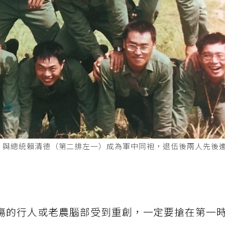
練，與總統賴清德（第二排左一）成為軍中同袍，退伍後兩人先後
傷的行人或老農腦部受到重創，一定要搶在第一