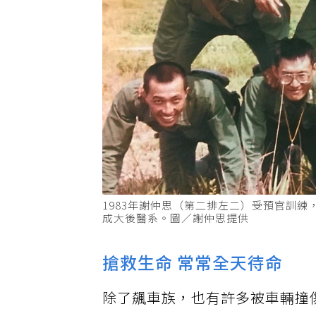
1983年謝仲思（第二排左二）受預官訓
成大後醫系。圖／謝仲思提供
搶救生命 常常全天待命
除了飆車族，也有許多被車輛撞