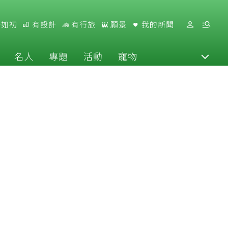
好如初
有設計
有行旅
願景
我的新聞
名人
專題
活動
寵物