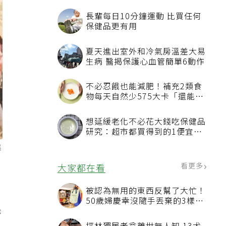
長輩每日10分鐘運動 比買任何
保健品更有用
夏天進出室外和冷氣房溫差大易
生病 醫揭保護心血管簡單6動作
不必忍餓也能減肥！補充2類食
物每天自然少575大卡「還能吃
飽飽的」
想延緩老化不必花大錢吃保健品
研究：超市都買得到的1便宜食
品就可以
進
看更多
大家都在看
被認為無用的東西反幫了大忙！
50歲婦慶幸沒隨手丟棄的3樣物
品
時