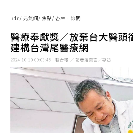
udn
/
元氣網
/
焦點
/
杏林．診間
醫療奉獻獎／放棄台大醫頭
建構台灣尾醫療網
2024-10-10 09:03:48
聯合報 ／ 記者潘奕言╱專訪