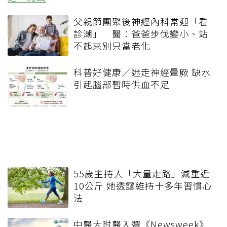
父親節團聚後神經內科常迎「看
診潮」 醫：爸爸步伐變小、站
不起來別只當老化
科普好健康／迷走神經暈厥 缺水
引起腦部暫時供血不足
55歲主持人「大量走路」減重近
10公斤 她透露維持十多年習慣心
法
中醫大附醫入選《Newsweek》