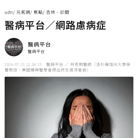
udn
/
元氣網
/
焦點
/
杏林．診間
醫病平台／網路慮病症
醫病平台
醫病平台
醫病平台 ／ 林克明醫師（洛杉磯加州大學榮
2024-07-31 12:04:33
譽教授、美國精神醫學會傑出終生資深會員）