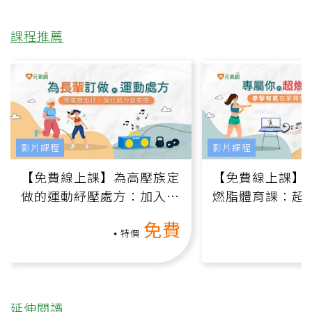
課程推薦
影片課程
影片課程
【免費線上課】為高壓族定
【免費線上課】
做的運動紓壓處方：加入行
燃脂體育課：超
動、增肌、互動元素，0基
氧」高壓族在家
免費
礎也能做！
負擔
特價
延伸閱讀