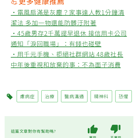
💪更多健康推薦
‧電風扇滿是灰塵？家事達人教1分鐘清
潔法 多加一物還能防髒汙附著
‧45歲男存2千萬提早退休 接信用卡公司
通知「淚回職場」：有錢也碰壁
‧用千元手機、拒絕社群網站 48歲社長
中年後重視和放棄的事：不為面子消費
慮病症
治療
醫病溝通
精神科
恐懼
這篇文章對你有幫助嗎?
實用
不實用