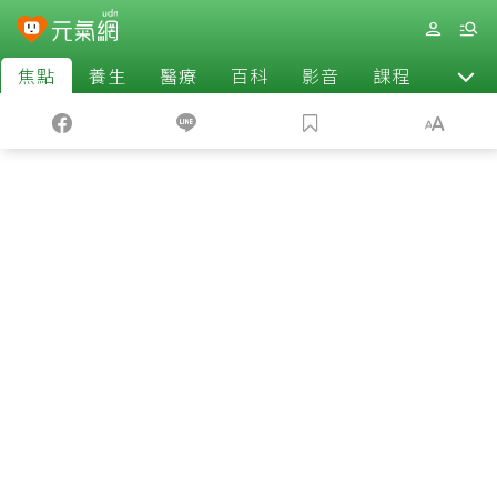
焦點
養生
醫療
百科
影音
課程
退休