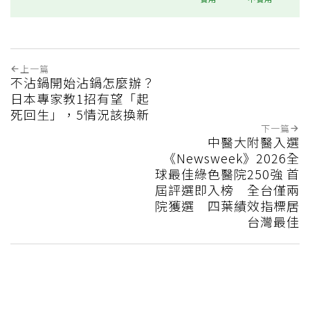
上一篇
不沾鍋開始沾鍋怎麼辦？
日本專家教1招有望「起
死回生」，5情況該換新
下一篇
中醫大附醫入選
《Newsweek》2026全
球最佳綠色醫院250強 首
屆評選即入榜 全台僅兩
院獲選 四葉績效指標居
台灣最佳