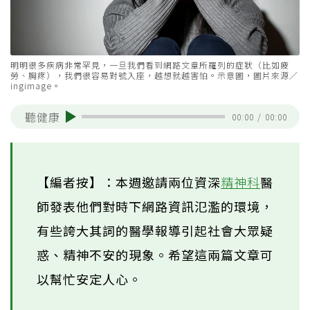
明明很多疾病非常罕見，一旦我們看到網路文章所羅列的症狀（比如疲
勞、胸疼），我們很容易對號入座，越想就越害怕。示意圖，圖片來源／
ingimage。
聽健康
00:00
/
00:00
【編者按】：本週邀請兩位資深
精神科
醫
師發表他們對時下網路資訊氾濫的環境，
有些誇大其詞的醫學報導引起社會大眾疑
惑、精神不安的現象。希望這兩篇文章可
以幫忙安定人心。