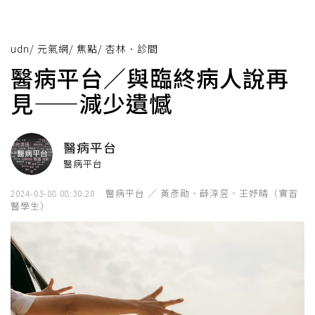
udn
/
元氣網
/
焦點
/
杏林．診間
醫病平台／與臨終病人說再
見——減少遺憾
醫病平台
醫病平台
醫病平台 ／ 黃彥勛、薛淳昱、王妤晴（實習
2024-03-08 08:30:20
醫學生）