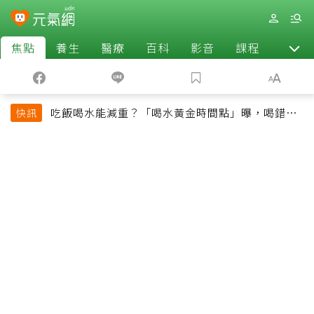
焦點
養生
醫療
百科
影音
課程
退休
吃飯喝水能減重？「喝水黃金時間點」曝，喝錯時
快訊
機反而吃更多