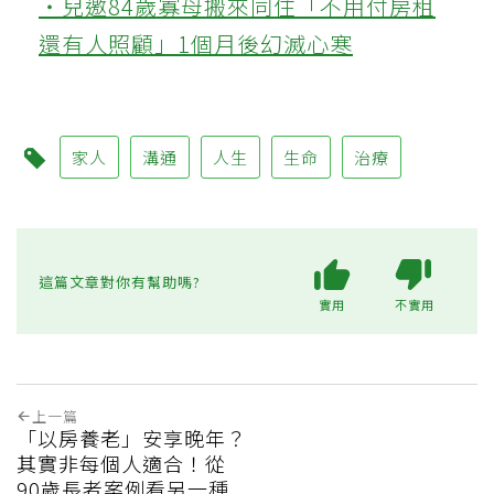
‧兒邀84歲寡母搬來同住「不用付房租
還有人照顧」1個月後幻滅心寒
家人
溝通
人生
生命
治療
這篇文章對你有幫助嗎?
實用
不實用
上一篇
「以房養老」安享晚年？
其實非每個人適合！從
90歲長者案例看另一種