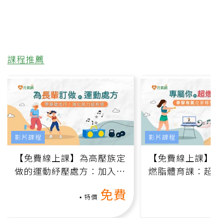
課程推薦
影片課程
影片課程
【免費線上課】為高壓族定
【免費線上課】
做的運動紓壓處方：加入行
燃脂體育課：超
動、增肌、互動元素，0基
氧」高壓族在家
免費
礎也能做！
負擔
特價