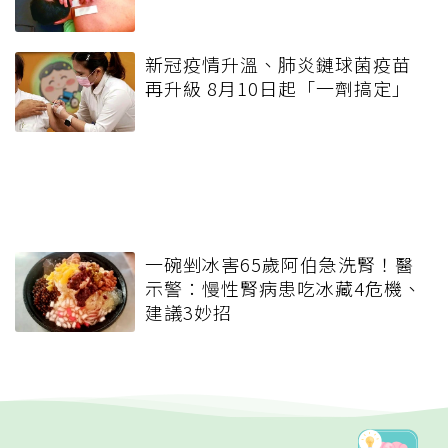
新冠疫情升溫、肺炎鏈球菌疫苗
再升級 8月10日起「一劑搞定」
一碗剉冰害65歲阿伯急洗腎！醫
示警：慢性腎病患吃冰藏4危機、
建議3妙招