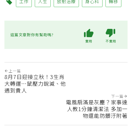
工作
人生
放射治療
身心科
轉移
這篇文章對你有幫助嗎?
實用
不實用
上一篇
8月7日迎接立秋！3生肖
大轉運…鼠壓力銳減、他
遇到貴人
下一篇
電風扇滿是灰塵？家事達
人教1分鐘清潔法 多加一
物還能防髒汙附著