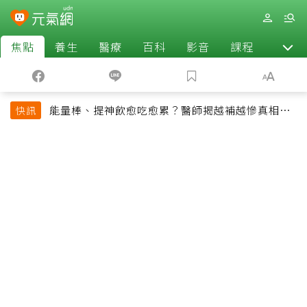
焦點
養生
醫療
百科
影音
課程
退休
能量棒、提神飲愈吃愈累？醫師揭越補越慘真相：
快訊
恐欠下疲勞債