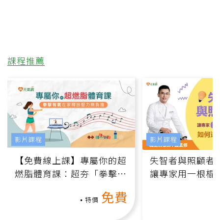
課程推薦
影片課程
影片課程
【免費線上課】專屬你的超
失智者與照顧者
燃脂體育課：超夯「拳擊有
讓專家用一根棍
氧」高壓族在家釋放壓力無
何逆轉退化大腦
免費
負擔
課）
特價