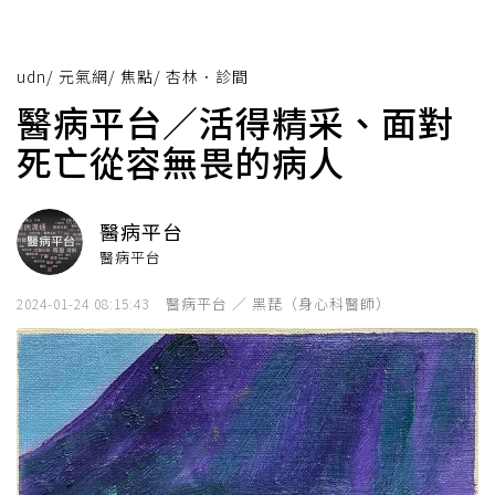
udn
/
元氣網
/
焦點
/
杏林．診間
醫病平台／活得精采、面對
死亡從容無畏的病人
醫病平台
醫病平台
醫病平台 ／ 黑琵（身心科醫師）
2024-01-24 08:15:43