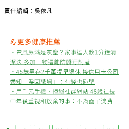
責任編輯：吳依凡
💪更多健康推薦
‧電風扇滿是灰塵？家事達人教1分鐘清
潔法 多加一物還能防髒汙附著
‧45歲男存2千萬提早退休 接信用卡公司
通知「淚回職場」：有錢也碰壁
‧用千元手機、拒絕社群網站 48歲社長
中年後重視和放棄的事：不為面子消費