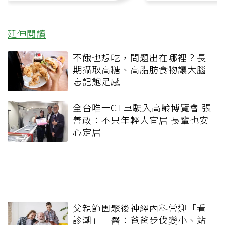
延伸閱讀
不餓也想吃，問題出在哪裡？長
期攝取高糖、高脂肪食物讓大腦
忘記飽足感
全台唯一CT車駛入高齡博覽會 張
善政：不只年輕人宜居 長輩也安
心定居
父親節團聚後神經內科常迎「看
診潮」 醫：爸爸步伐變小、站