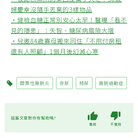
婦慶幸沒隨手丟棄的3樣物品
‧健檢血糖正常別安心太早！醫曝「看不
見的隱患」：失智、糖尿病風險大增
‧兒邀84歲寡母搬來同住「不用付房租
還有人照顧」1個月後幻滅心寒
間質性膀胱炎
夜尿
頻尿
膀胱過動症
這篇文章對你有幫助嗎?
實用
不實用