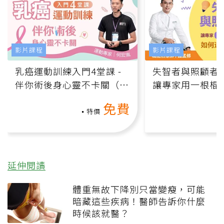
影片課程
影片課程
乳癌運動訓練入門4堂課 -
失智者與照顧者
伴你術後身心靈不卡關（線
讓專家用一根棍
上影音課）
何逆轉退化大腦
免費
課）
特價
延伸閱讀
體重無故下降別只當變瘦，可能
暗藏這些疾病！醫師告訴你什麼
時候該就醫？