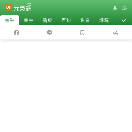
焦點
養生
醫療
百科
影音
課程
退休