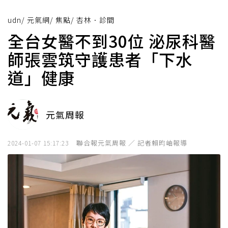
udn
/
元氣網
/
焦點
/
杏林．診間
全台女醫不到30位 泌尿科醫
師張雲筑守護患者「下水
道」健康
元氣周報
聯合報元氣周報 ／ 記者賴昀岫報導
2024-01-07 15:17:23