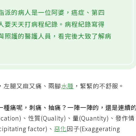
指派的病人是一位阿婆，癌症、第四
人要天天打病程紀錄。病程紀錄寫得
與照護的醫護人員，看完後大致了解病
，左腿又麻又痛、兩腳
水腫
，緊緊的不舒服。
一種痛呢，刺痛、抽痛？一陣一陣的，還是連續
ation)、性質(Quality)、量(Quantity)、發作情
itating factor)、
惡化
因子(Exaggerating