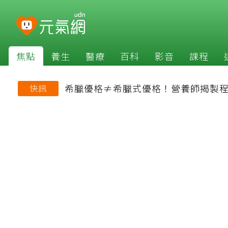
焦點
養生
醫療
百科
影音
課程
希臘優格≠希臘式優格！營養師揭製程
快訊