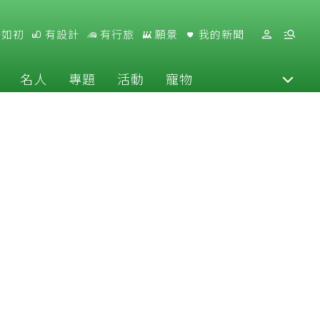
好如初
有設計
有行旅
願景
我的新聞
名人
專題
活動
寵物