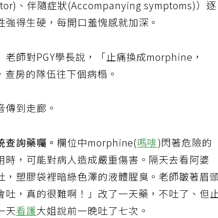
actor)、伴隨症狀(Accompanying symptoms)）
性強得生硬，每開口羞愧感就加深。
師對PGY學長說，「止痛換成morphine，
天，查房的隊伍往下個病榻。
音傳到走廊。
統查詢藥囑。
欄位中morphine(
嗎啡
)閃著危險的
用時，可能對病人造成嚴重傷害。隔天去看阿婆
吐，塑膠袋裡暗綠色澤的液體腥臭。老師皺著眉
會吐，真的很難啊！」改了一天藥，不吐了、但