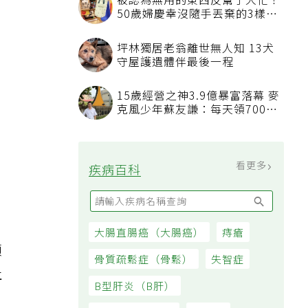
被認為無用的東西反幫了大忙！
逐
50歲婦慶幸沒隨手丟棄的3樣物
品
坪林獨居老翁離世無人知 13犬
守屋護遺體伴最後一程
15歲經營之神3.9億暴富落幕 麥
克風少年蘇友謙：每天領700元
過日子
看更多
疾病百科
大腸直腸癌（大腸癌）
痔瘡
頭
骨質疏鬆症（骨鬆）
失智症
止
B型肝炎（B肝）