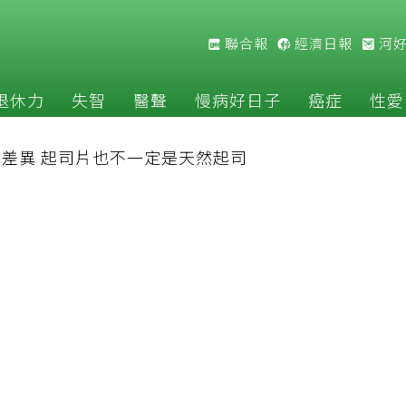
聯合報
經濟日報
河
退休力
失智
醫聲
慢病好日子
癌症
性愛
差異 起司片也不一定是天然起司