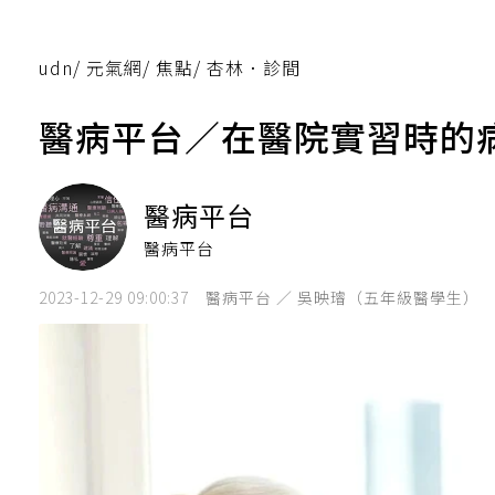
udn
/
元氣網
/
焦點
/
杏林．診間
醫病平台／在醫院實習時的
醫病平台
醫病平台
2023-12-29 09:00:37
醫病平台 ／ 吳映璿（五年級醫學生）