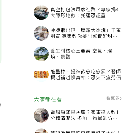
真空打包法風靡社群？專家揭4
大隱形地獄：托運恐超重
冷凍蝦出現「厚霜大冰塊」千萬
別買 專家教你挑出緊實鮮甜蝦
子
養生村核心三要素 空氣、環
境、景觀
能量棒、提神飲愈吃愈累？醫師
揭越補越慘真相：恐欠下疲勞債
看更多
大家都在看
的
電風扇滿是灰塵？家事達人教1
分鐘清潔法 多加一物還能防髒
汙附著