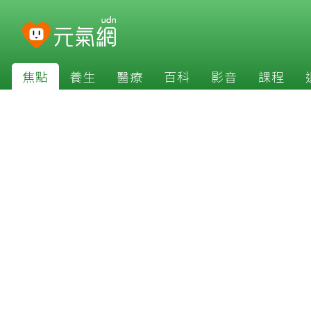
焦點
養生
醫療
百科
影音
課程