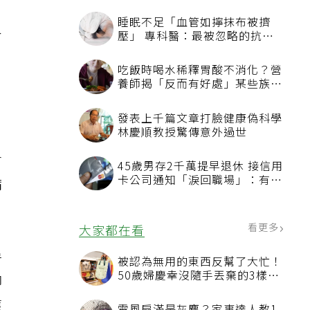
，
睡眠不足「血管如擰抹布被擠
人
壓」 專科醫：最被忽略的抗老
方法
吃飯時喝水稀釋胃酸不消化？營
養師揭「反而有好處」某些族群
才要禁
發表上千篇文章打臉健康偽科學
林慶順教授驚傳意外過世
。
會
45歲男存2千萬提早退休 接信用
卡公司通知「淚回職場」：有錢
病
也碰壁
看更多
大家都在看
，
房
被認為無用的東西反幫了大忙！
50歲婦慶幸沒隨手丟棄的3樣物
聊
品