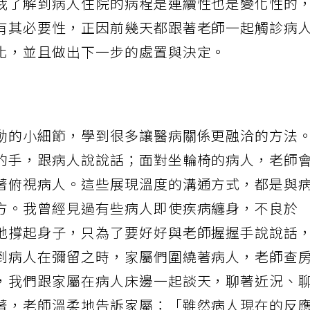
我了解到病人住院的病程是連續性也是變化性的
有其必要性，正因前幾天都跟著老師一起觸診病
化，並且做出下一步的處置與決定。
動的小細節，學到很多讓醫病關係更融洽的方法
的手，跟病人說說話；面對坐輪椅的病人，老師
著俯視病人。這些展現溫度的溝通方式，都是與
方。我曾經見過有些病人即使疾病纏身，不良於
地撐起身子，只為了要好好與老師握握手說說話
到病人在彌留之時，家屬們圍繞著病人，老師查
，我們跟家屬在病人床邊一起談天，聊著近況、