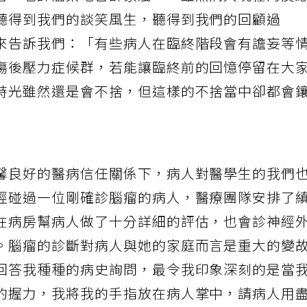
著，老師溫柔地告訴家屬：「雖然病人現在的反
聽得到我們的談笑風生，聽得到我們的回顧過
來告訴我們：「有些病人在臨終階段會有譫妄等
傷後壓力症候群，若能讓臨終前的回憶停留在大
時光雖然還是會不捨，但這樣的不捨當中卻都會
馨良好的醫病信任關係下，病人對醫學生的我們
經碰過一位剛確診腦瘤的病人，醫療團隊安排了
在病房幫病人做了十分詳細的評估，也會診神經
。腦瘤的診斷對病人與她的家庭而言是重大的變
回答我種種的病史詢問，最令我印象深刻的是當
的握力，我將我的手指放在病人掌中，請病人用