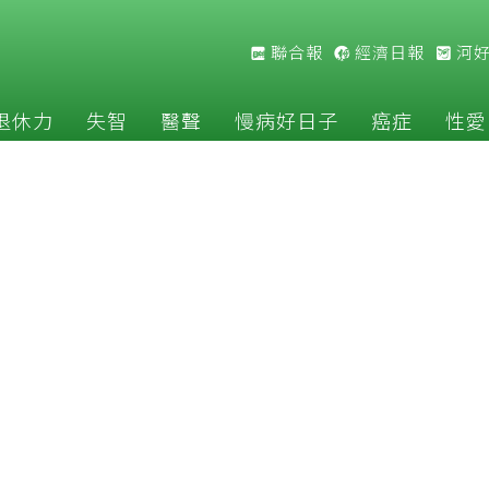
聯合報
經濟日報
河
退休力
失智
醫聲
慢病好日子
癌症
性愛