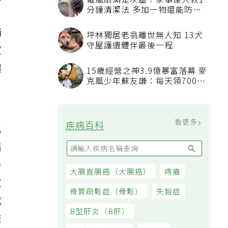
應
電風扇滿是灰塵？家事達人教1
分鐘清潔法 多加一物還能防髒
汙附著
情
坪林獨居老翁離世無人知 13犬
守屋護遺體伴最後一程
家
鑲
15歲經營之神3.9億暴富落幕 麥
克風少年蘇友謙：每天領700元
過日子
看更多
疾病百科
也
縝
外
大腸直腸癌（大腸癌）
痔瘡
故
骨質疏鬆症（骨鬆）
失智症
我
B型肝炎（B肝）
盡