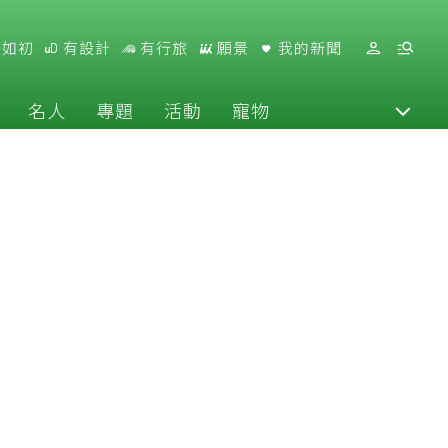
好如初
有設計
有行旅
願景
我的新聞
名人
專題
活動
寵物