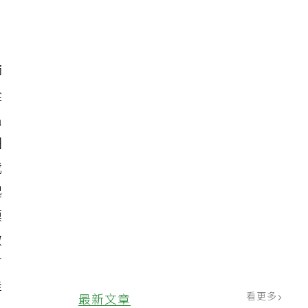
師
從
出
細
我
起
摸
微
打
詳
看更多
最新文章