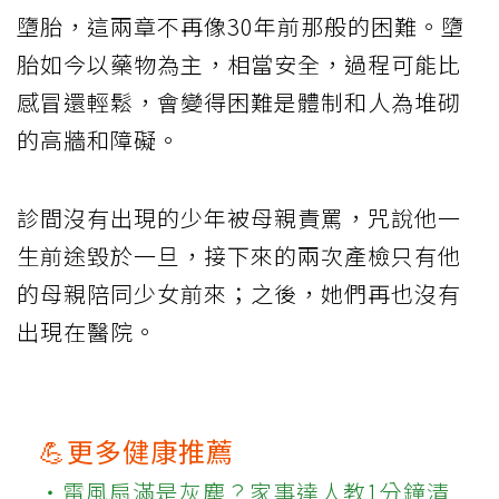
墮胎，這兩章不再像30年前那般的困難。墮
胎如今以藥物為主，相當安全，過程可能比
感冒還輕鬆，會變得困難是體制和人為堆砌
的高牆和障礙。
診間沒有出現的少年被母親責罵，咒說他一
生前途毀於一旦，接下來的兩次產檢只有他
的母親陪同少女前來；之後，她們再也沒有
出現在醫院。
💪更多健康推薦
‧電風扇滿是灰塵？家事達人教1分鐘清