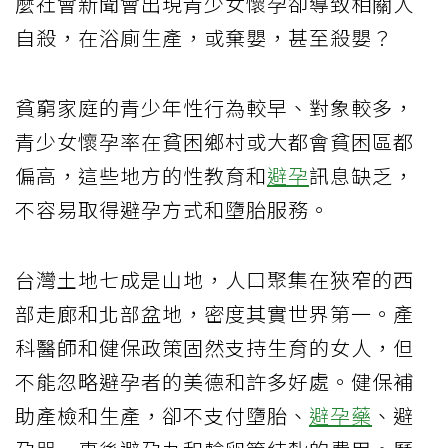
麼社會新聞會出現青少女懷孕卻導致相關人
自殺，在浴廁生產，或棄嬰，甚至殺嬰？
貧窮家庭的青少年性行為較早、對象較多，
青少女懷孕率在貧困鄉村或大都會貧困區都
偏高，這些地方的性教育和
避孕
訊息缺乏，
不容易取得避孕方式和墮胎服務。
台灣土地七成是山地，人口聚集在狹窄的西
部走廊和北部盆地，密度其實世界第一。產
科醫師和健保政策固然支持生育的女人，但
不能忽略避孕者的美德和許多好處。健保補
助產檢和生產，卻不支付墮胎、
避孕藥
、避