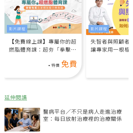
影片課程
影片課程
【免費線上課】專屬你的超
失智者與照顧者
燃脂體育課：超夯「拳擊有
讓專家用一根棍
氧」高壓族在家釋放壓力無
何逆轉退化大腦
免費
負擔
課）
特價
延伸閱讀
醫病平台／不只是病人走進治療
室：每日放射治療裡的治療關係