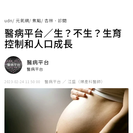
udn
/
元氣網
/
焦點
/
杏林．診間
醫病平台／生？不生？生育
控制和人口成長
醫病平台
醫病平台
醫病平台 ／ 江盛（婦產科醫師）
2023-02-24 11:50:00