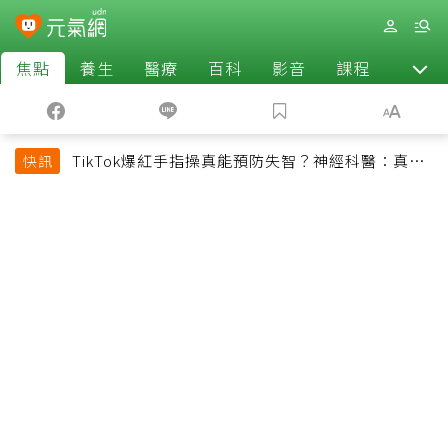
焦點
養生
醫療
百科
影音
課程
退休
TikTok爆紅手指操真能預防失智？神經科醫：真正
快訊
該做的是4件事