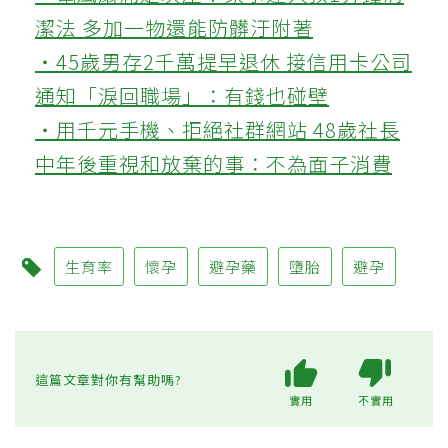
潔法 多加一物還能防髒汙附著
‧45歲男存2千萬提早退休 接信用卡公司
通知「淚回職場」：有錢也碰壁
‧用千元手機、拒絕社群網站 48歲社長
中年後重視和放棄的事：不為面子消費
生育率
懷孕
避孕藥
墮胎
避孕
這篇文章對你有幫助嗎?
實用
不實用