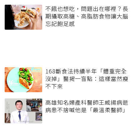
不餓也想吃，問題出在哪裡？長
期攝取高糖、高脂肪食物讓大腦
忘記飽足感
168斷食法持續半年「體重完全
沒掉」醫揭一盲點：這樣當然瘦
不下來
高雄知名婦產科醫師王威揚病逝
病患不捨喊他是「最溫柔醫師」