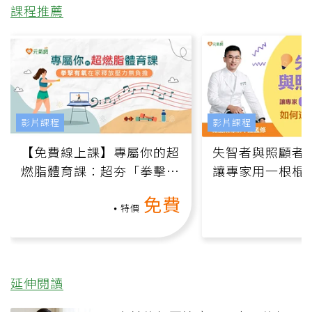
課程推薦
影片課程
影片課程
【免費線上課】專屬你的超
失智者與照顧者
燃脂體育課：超夯「拳擊有
讓專家用一根棍
氧」高壓族在家釋放壓力無
何逆轉退化大腦
免費
負擔
課）
特價
延伸閱讀