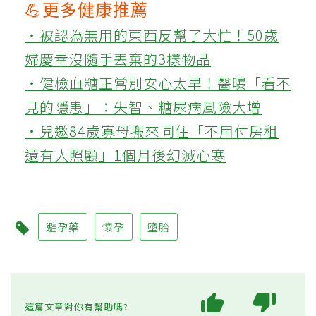
💪更多健康推薦
‧被認為無用的東西反幫了大忙！50歲
婦慶幸沒隨手丟棄的3樣物品
‧健檢血糖正常別安心太早！醫曝「看不
見的隱患」：失智、糖尿病風險大增
‧兒邀84歲寡母搬來同住「不用付房租
還有人照顧」1個月後幻滅心寒
避孕藥
懷孕
墮胎
這篇文章對你有幫助嗎?