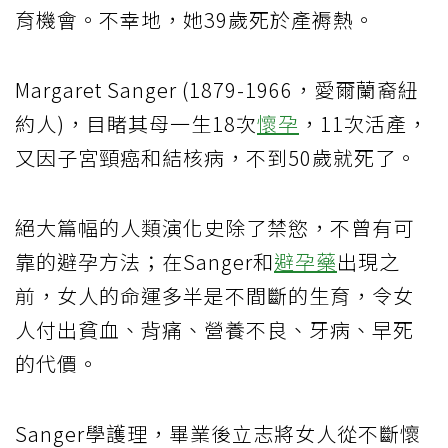
育機會。不幸地，她39歲死於產褥熱。
Margaret Sanger (1879-1966，愛爾蘭裔紐
約人)，目睹其母一生18次
懷孕
，11次活產，
又因子宮頸癌和結核病，不到50歲就死了。
絕大篇幅的人類演化史除了禁慾，不曾有可
靠的避孕方法；在Sanger和
避孕藥
出現之
前，女人的命運多半是不間斷的生育，令女
人付出貧血、背痛、營養不良、牙病、早死
的代價。
Sanger學護理，畢業後立志將女人從不斷懷