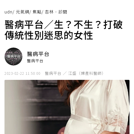
udn
/
元氣網
/
焦點
/
杏林．診間
醫病平台／生？不生？打破
傳統性別迷思的女性
醫病平台
醫病平台
醫病平台 ／ 江盛（婦產科醫師）
2023-02-22 11:50:00