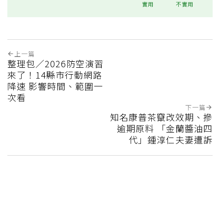
實用
不實用
上一篇
整理包／2026防空演習
來了！14縣市行動網路
降速 影響時間、範圍一
次看
下一篇
知名康普茶竄改效期、摻
逾期原料 「金蘭醬油四
代」鍾淳仁夫妻遭訴