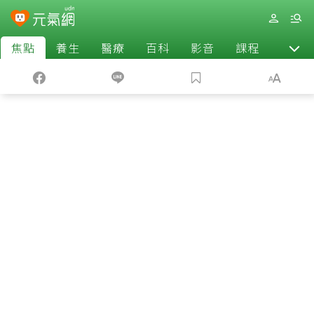
焦點
養生
醫療
百科
影音
課程
退休