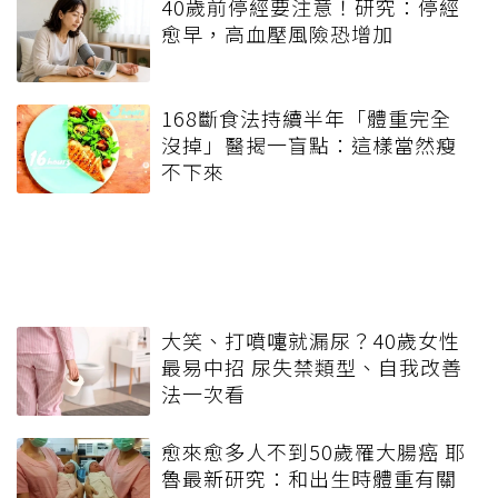
40歲前停經要注意！研究：停經
愈早，高血壓風險恐增加
168斷食法持續半年「體重完全
沒掉」醫揭一盲點：這樣當然瘦
不下來
大笑、打噴嚏就漏尿？40歲女性
最易中招 尿失禁類型、自我改善
法一次看
愈來愈多人不到50歲罹大腸癌 耶
魯最新研究：和出生時體重有關