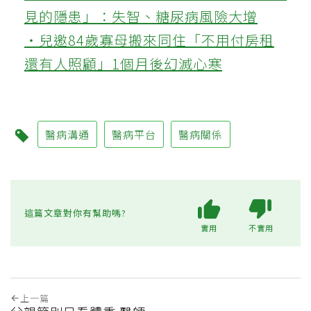
見的隱患」：失智、糖尿病風險大增
‧兒邀84歲寡母搬來同住「不用付房租
還有人照顧」1個月後幻滅心寒
醫病溝通
醫病平台
醫病關係
這篇文章對你有幫助嗎?
實用
不實用
上一篇