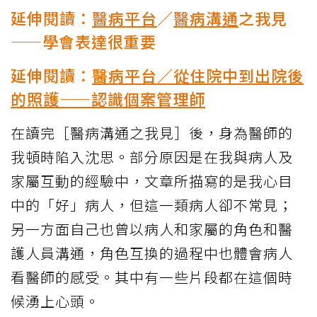
延伸閱讀：
醫病平台
／
醫病溝通
之我見
——學會表達很重要
延伸閱讀：
醫病平台／從住院中到出院後
的照護——認識個案管理師
在讀完［醫病溝通之我見］後，身為醫師的
我頓時陷入沈思。部分原因是在我與病人及
家屬互動的經驗中，文章所描寫的是我心目
中的「好」病人，但這一類病人卻不常見；
另一方面自己也曾以病人和家屬的角色和醫
護人員溝通，角色互換的過程中也體會病人
看醫師的感受。其中有一些片段都在這個時
候湧上心頭。