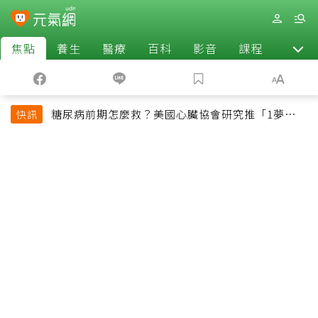
焦點
養生
醫療
百科
影音
課程
退休
糖尿病前期怎麼救？美國心臟協會研究推「1夢幻水
快訊
果組合」 酪梨加它改善血管功能