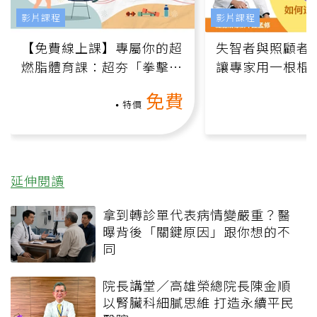
影片課程
影片課程
【免費線上課】專屬你的超
失智者與照顧者
燃脂體育課：超夯「拳擊有
讓專家用一根棍
氧」高壓族在家釋放壓力無
何逆轉退化大腦
免費
負擔
課）
特價
延伸閱讀
拿到轉診單代表病情變嚴重？醫
曝背後「關鍵原因」跟你想的不
同
院長講堂／高雄榮總院長陳金順
以腎臟科細膩思維 打造永續平民