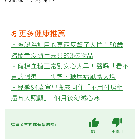
💪更多健康推薦
‧被認為無用的東西反幫了大忙！50歲
婦慶幸沒隨手丟棄的3樣物品
‧健檢血糖正常別安心太早！醫曝「看不
見的隱患」：失智、糖尿病風險大增
‧兒邀84歲寡母搬來同住「不用付房租
還有人照顧」1個月後幻滅心寒
這篇文章對你有幫助嗎?
實用
不實用