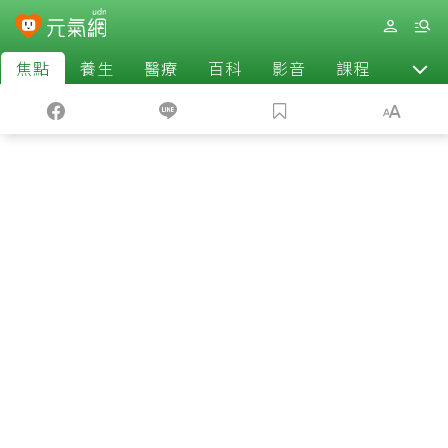
焦點
養生
醫療
百科
影音
課程
退休