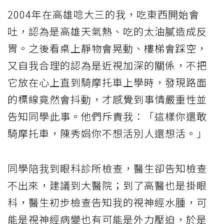
2004年在高雄唸大三的我，吃東西開始會
吐，認為是高雄天氣熱、吃的太油膩造成反
胃。之後看桌上靜物會晃動、樓梯會踩空，
又自我合理的認為是近視加深的關係，不把
它放在心上直到騎摩托車上學時，發現路面
的標線竟然會抖動，才感覺到事情嚴重性並
告知同學此事。他們斥責我：「這樣你還敢
騎摩托車，陳秀娟你不想活別人還想活。」
同學陪我到眼科診所檢查，醫生卻告知檢查
不出來，建議到大醫院；到了高醫也是掛眼
科，醫生初步檢查告知我的視神經水腫，可
能是視神經病變也有可能是外力壓迫，於是