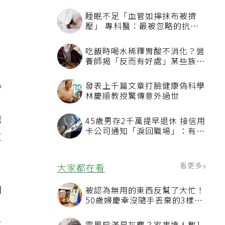
力
睡眠不足「血管如擰抹布被擠
壓」 專科醫：最被忽略的抗老
方法
。
吃飯時喝水稀釋胃酸不消化？營
養師揭「反而有好處」某些族群
才要禁
迅
發表上千篇文章打臉健康偽科學
林慶順教授驚傳意外過世
膽
45歲男存2千萬提早退休 接信用
卡公司通知「淚回職場」：有錢
重
也碰壁
看更多
大家都在看
如
被認為無用的東西反幫了大忙！
50歲婦慶幸沒隨手丟棄的3樣物
品