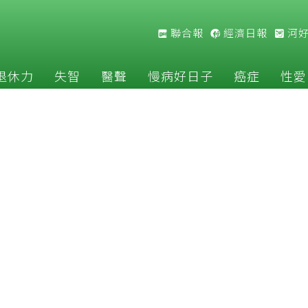
聯合報
經濟日報
河
退休力
失智
醫聲
慢病好日子
癌症
性愛