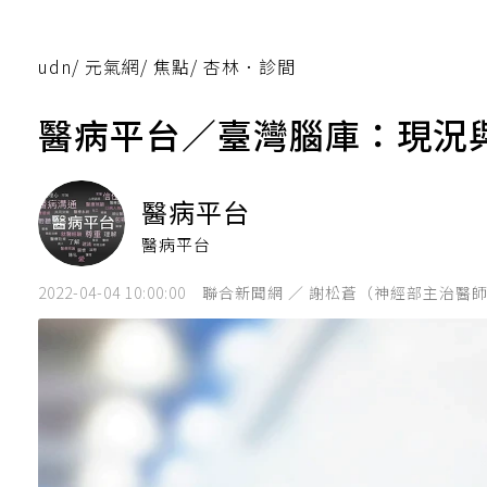
udn
/
元氣網
/
焦點
/
杏林．診間
醫病平台／臺灣腦庫：現況
醫病平台
醫病平台
2022-04-04 10:00:00
聯合新聞網 ／ 謝松蒼（神經部主治