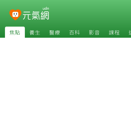
焦點
養生
醫療
百科
影音
課程