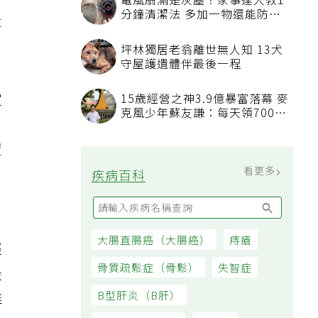
有
電風扇滿是灰塵？家事達人教1
分鐘清潔法 多加一物還能防髒
事
汙附著
坪林獨居老翁離世無人知 13犬
守屋護遺體伴最後一程
家
15歲經營之神3.9億暴富落幕 麥
克風少年蘇友謙：每天領700元
過日子
置
看更多
的
疾病百科
，
大腸直腸癌（大腸癌）
痔瘡
經
骨質疏鬆症（骨鬆）
失智症
最
B型肝炎（B肝）
推