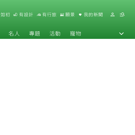
好如初
有設計
有行旅
願景
我的新聞
名人
專題
活動
寵物