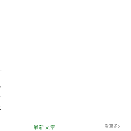
功
大
就
，
看更多
最新文章