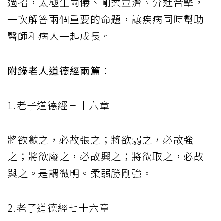
過招，太極生兩儀、剛柔並濟、分進合擊，
一次解答兩個重要的命題，讓疾病同時幫助
醫師和病人一起成長。
附錄老人道德經兩篇：
1.老子道德經三十六章
將欲歙之，必故張之；將欲弱之，必故強
之；將欲廢之，必故興之；將欲取之，必故
與之。是謂微明。柔弱勝剛強。
2.老子道德經七十六章