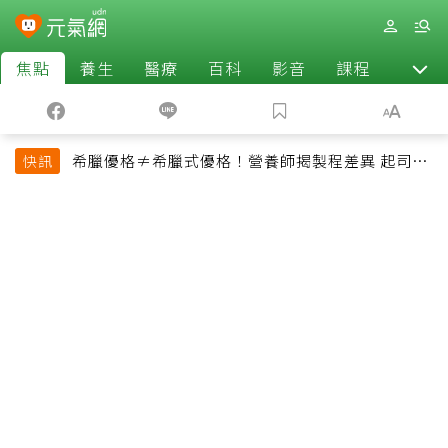
焦點
養生
醫療
百科
影音
課程
退休
希臘優格≠希臘式優格！營養師揭製程差異 起司片
快訊
也不一定是天然起司