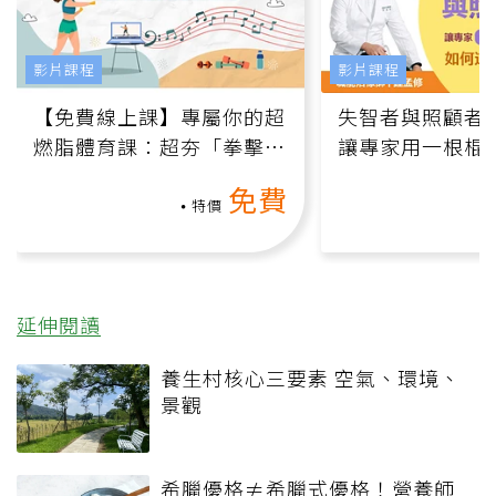
影片課程
影片課程
【免費線上課】專屬你的超
失智者與照顧者
燃脂體育課：超夯「拳擊有
讓專家用一根棍
氧」高壓族在家釋放壓力無
何逆轉退化大腦
免費
負擔
課）
特價
延伸閱讀
養生村核心三要素 空氣、環境、
景觀
希臘優格≠希臘式優格！營養師