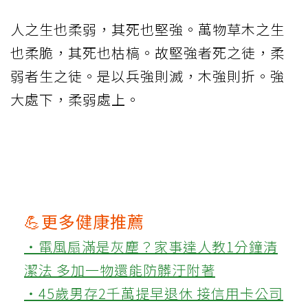
人之生也柔弱，其死也堅強。萬物草木之生
也柔脆，其死也枯槁。故堅強者死之徒，柔
弱者生之徒。是以兵強則滅，木強則折。強
大處下，柔弱處上。
💪更多健康推薦
‧電風扇滿是灰塵？家事達人教1分鐘清
潔法 多加一物還能防髒汙附著
‧45歲男存2千萬提早退休 接信用卡公司