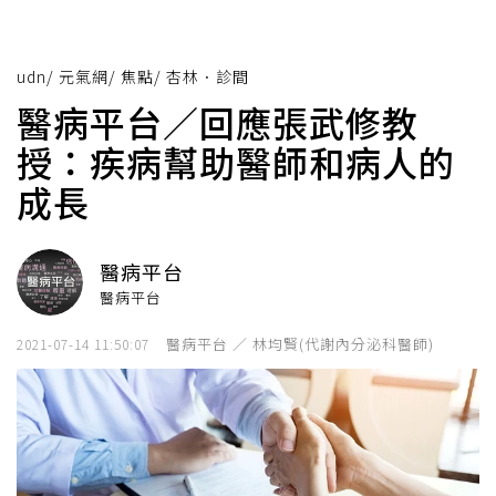
udn
/
元氣網
/
焦點
/
杏林．診間
醫病平台／回應張武修教
授：疾病幫助醫師和病人的
成長
醫病平台
醫病平台
醫病平台 ／ 林均賢(代謝內分泌科醫師)
2021-07-14 11:50:07