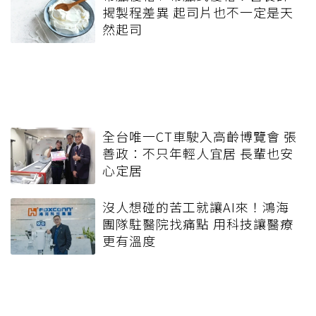
揭製程差異 起司片也不一定是天
然起司
全台唯一CT車駛入高齡博覽會 張
善政：不只年輕人宜居 長輩也安
心定居
沒人想碰的苦工就讓AI來！鴻海
團隊駐醫院找痛點 用科技讓醫療
更有溫度