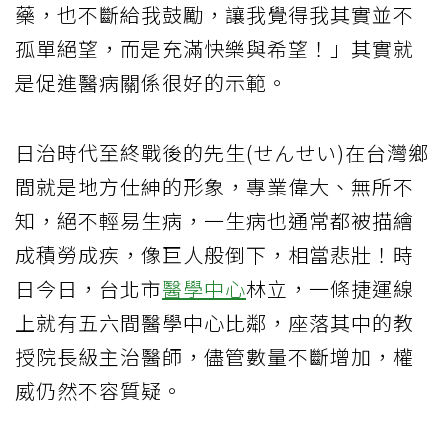
藥，也不斷給我鼓勵，讓我覺得我其實並不
孤單絕望，而是充滿快樂與希望！」其實就
是促進醫病關係很好的示範。
日治時代至終戰後的先生(せんせい)在台灣鄉
間就是地方仕紳的形象，專業偉大、無所不
知，絕不輕易生病，一生病也通常都被描繪
成積勞成疾，像巨人般倒下，相當悲壯！時
日今日，台北市
醫學中心
林立，一條捷運線
上就有五六間醫學中心比鄰，座落其中的教
授院長級主治醫師，儘管數量不斷增加，權
威仍然不容質疑。