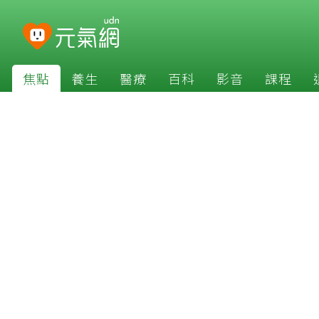
焦點
養生
醫療
百科
影音
課程