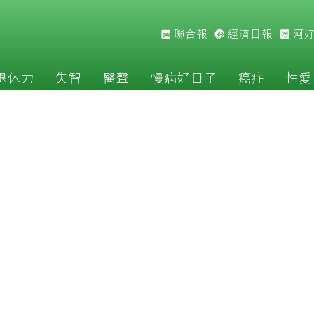
聯合報
經濟日報
河
退休力
失智
醫聲
慢病好日子
癌症
性愛