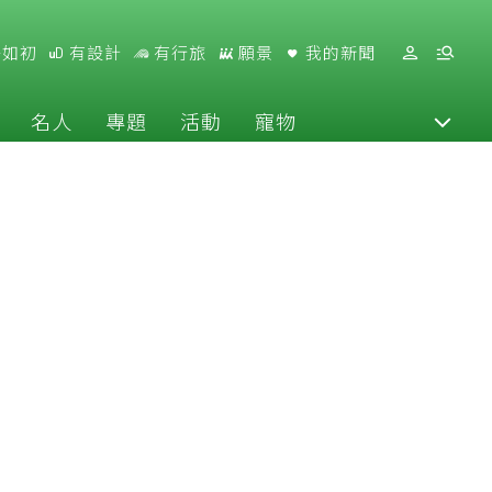
好如初
有設計
有行旅
願景
我的新聞
名人
專題
活動
寵物