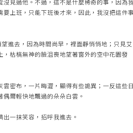
從沒見過他。不過，這不是什麼稀奇的事，因為
需要上班，只能下班後才來，因此，我沒把這件
探頭望進去，因為時間尚早，裡面靜悄悄地；只見
上，枯槁無神的臉沮喪地望著窗外的空中花園發
灰雲密布，一片晦澀，顯得有些詭異；一反這些
著偶爾輕快地飄過的朵朵白雲。
擠出一抹笑容，招呼我進去。