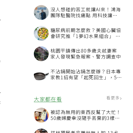
沒人想碰的苦工就讓AI來！鴻海
團隊駐醫院找痛點 用科技讓醫
紛
療更有溫度
為
糖尿病前期怎麼救？美國心臟協
會研究推「1夢幻水果組合」 酪
，
梨加它改善血管功能
桃園平鎮傳出80多歲夫弒妻案
家人發現緊急報案、警方調查中
力
不沾鍋開始沾鍋怎麼辦？日本專
家教1招有望「起死回生」，5情
況該換新
於
看更多
大家都在看
著
被認為無用的東西反幫了大忙！
50歲婦慶幸沒隨手丟棄的3樣物
品