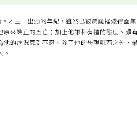
患者。才三十出頭的年紀，雖然已被病魔摧殘得面
他原來端正的五官；加上他謙和有禮的態度、頗
為他的病況感到不忍。除了他的母親凱西之外，
人。