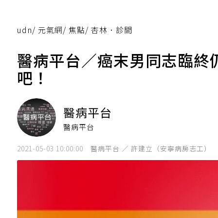
udn
/
元氣網
/
焦點
/
杏林．診間
醫病平台／癌末男同志臨終
吧！
醫病平台
醫病平台
2021-05-03 10:00:00
醫病平台 ／ 許建立（安寧病房志工）