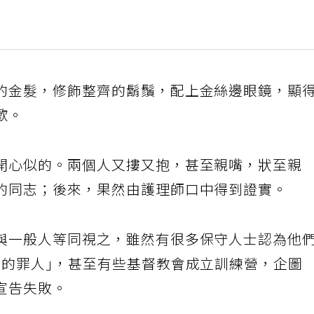
的金髮，修飾整齊的鬍鬚，配上金絲邊眼鏡，顯
歡。
開心似的。兩個人又摟又抱，甚至親嘴，狀至親
的同志；後來，果然由護理師口中得到證實。
與一般人等同視之，雖然有很多保守人士認為他
活的罪人｣，甚至有些基督教會成立訓練營，企圖
宣告失敗。