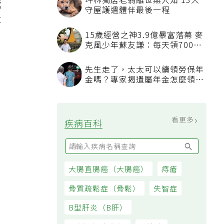
坪林獨居老翁離世無人知 13犬
我
守屋護遺體伴最後一程
事
15歲經營之神3.9億暴富落幕 麥
克風少年蘇友謙：每天領700元
過日子
先生走了，太太可以續領勞保年
艾
金嗎？專家揭遺屬年金怎麼領，
看順位還要看資格
看更多
疾病百科
日
大腸直腸癌（大腸癌）
痔瘡
骨質疏鬆症（骨鬆）
失智症
B型肝炎（B肝）