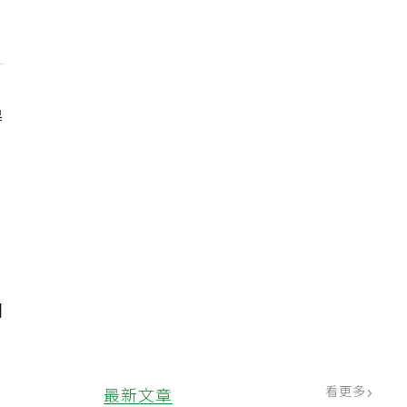
得
們
看更多
最新文章