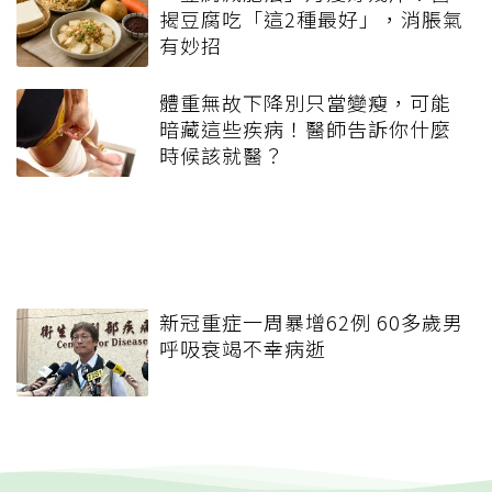
揭豆腐吃「這2種最好」，消脹氣
有妙招
體重無故下降別只當變瘦，可能
暗藏這些疾病！醫師告訴你什麼
時候該就醫？
新冠重症一周暴增62例 60多歲男
呼吸衰竭不幸病逝