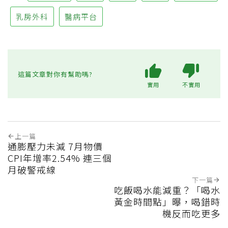
乳房外科
醫病平台
這篇文章對你有幫助嗎?
實用
不實用
上一篇
通膨壓力未減 7月物價
CPI年增率2.54% 連三個
月破警戒線
下一篇
吃飯喝水能減重？「喝水
黃金時間點」曝，喝錯時
機反而吃更多