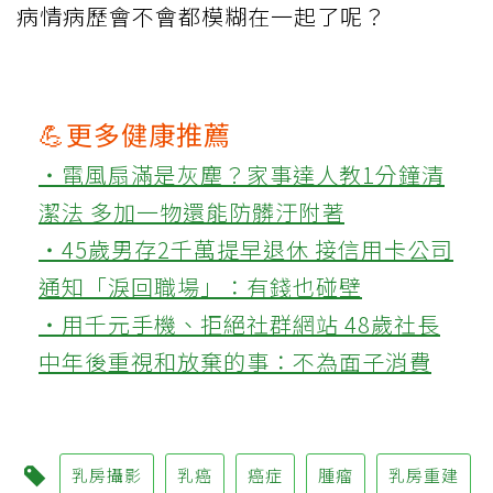
病情病歷會不會都模糊在一起了呢？
💪更多健康推薦
‧電風扇滿是灰塵？家事達人教1分鐘清
潔法 多加一物還能防髒汙附著
‧45歲男存2千萬提早退休 接信用卡公司
通知「淚回職場」：有錢也碰壁
‧用千元手機、拒絕社群網站 48歲社長
中年後重視和放棄的事：不為面子消費
乳房攝影
乳癌
癌症
腫瘤
乳房重建