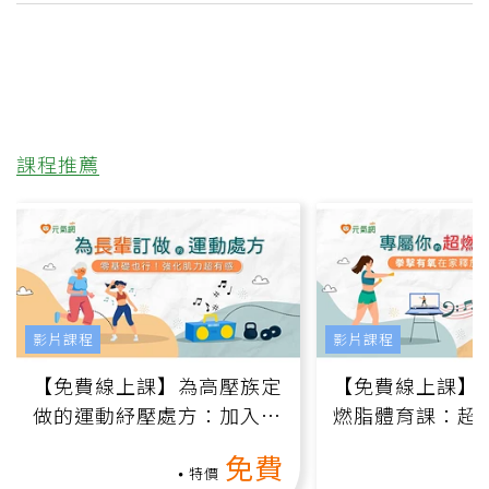
課程推薦
影片課程
影片課程
【免費線上課】為高壓族定
【免費線上課】
做的運動紓壓處方：加入行
燃脂體育課：超
動、增肌、互動元素，0基
氧」高壓族在家
免費
礎也能做！
負擔
特價