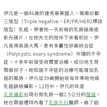
伊凡是一個46歲的捷克裔美國人，剛剛診斷
三陰型（Triple negative，ER/PR/HER2標誌
陰型）乳癌，帶著她一天前做的乳房磁振造
影光碟片，在她先生的陪伴下來看初診。伊
凡長得高頭大馬，患有多囊性卵巢綜合症
（Polycystic ovary syndrome）伴隨的不孕
症，十多年前接受荷爾蒙治療，成功地生育
兩個兒子。她知道不孕症的治療可能增加乳
癌的風險，伊凡從39歲開始就每年準時地做
乳癌篩檢攝影。12月中，伊凡的年度
乳房攝影
出現右側乳房一個2.5公分的
腫瘤
。
她在兩個禮拜內看了
乳房外科
醫師，做了超