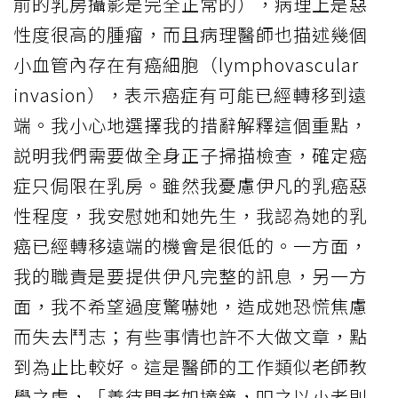
前的乳房攝影是完全正常的），病理上是惡
性度很高的腫瘤，而且病理醫師也描述幾個
小血管內存在有癌細胞（lymphovascular
invasion），表示癌症有可能已經轉移到遠
端。我小心地選擇我的措辭解釋這個重點，
説明我們需要做全身正子掃描檢查，確定癌
症只侷限在乳房。雖然我憂慮伊凡的乳癌惡
性程度，我安慰她和她先生，我認為她的乳
癌已經轉移遠端的機會是很低的。一方面，
我的職責是要提供伊凡完整的訊息，另一方
面，我不希望過度驚嚇她，造成她恐慌焦慮
而失去鬥志；有些事情也許不大做文章，點
到為止比較好。這是醫師的工作類似老師教
學之處，「善待問者如撞鐘，叩之以小者則