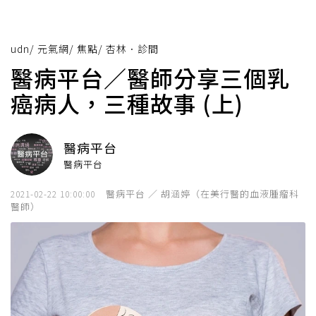
udn
/
元氣網
/
焦點
/
杏林．診間
醫病平台／醫師分享三個乳
癌病人，三種故事 (上)
醫病平台
醫病平台
醫病平台 ／ 胡涵婷（在美行醫的血液腫瘤科
2021-02-22 10:00:00
醫師）