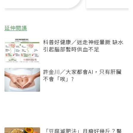
延伸閱讀
科普好健康／迷走神經暈厥 缺水
引起腦部暫時供血不足
許金川／大家都會AI，只有肝臟
不會「唉」?
「豆腐減肥法」月瘦好幾斤？醫