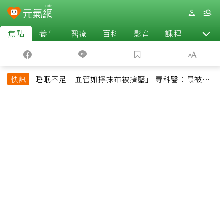
焦點
養生
醫療
百科
影音
課程
退休
睡眠不足「血管如擰抹布被擠壓」 專科醫：最被忽
快訊
略的抗老方法