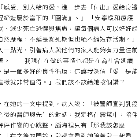
了什麼？答案其實很簡單，是『愛』呀！」 「讓
『感受』別人給的愛，進一步去『付出』愛給身
程締造屬於當下的『圓滿』。」 「安寧緩和療護
狀、減少死亡恐懼與焦慮，讓每個病人可以好好
自然歷程，不延長瀕死期但也絕不縮短存活期。
入一點光，引著病人與他們的家人能夠有力量往
著。」 「我現在在做的事情也都是在為社會延續
，是一個多好的良性循環，這讓我深信『愛」是
這樣就非常值得。」我們該不該給她按個讚？
，在她的一文中提到，病人說：「被醫師宣判乳
之後的醫師與先生的對話，我定格在震驚中，陪
砰砰作響的心跳聲，腦海裡只有『那我該怎麼