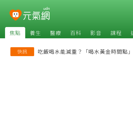
焦點
養生
醫療
百科
影音
課程
吃飯喝水能減重？「喝水黃金時間點
快訊