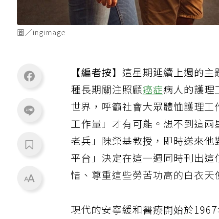
圖／ingimage
【編者按】
這星期延續上週的主
種長期關注照顧
癌症
病人的護理
世界，呼籲社會大眾體恤護理工
工作量」才有可能。想不到這兩
老兵」陳榮基教授，即時送來他
平台」決定在這一週同時刊出這
惜、尊重這些勞苦功高的白衣天
現代的安寧緩和醫療開始於196