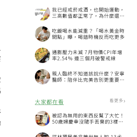
我已經戒菸戒酒，也開始運動，
三高數值都正常了，為什麼還不
能停藥？
吃飯喝水能減重？「喝水黃金時
間點」曝，喝錯時機反而吃更多
以
通膨壓力未減 7月物價CPI年增
突
率2.54% 連三個月破警戒線
親人臨終不知道該說什麼？安寧
眾
醫師：陪伴比完美告別更重要，
4句話值得及早說出口
嗎
看更多
大家都在看
停
被認為無用的東西反幫了大忙！
她
50歲婦慶幸沒隨手丟棄的3樣物
品