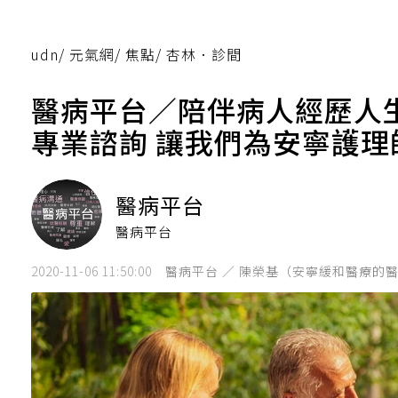
udn
/
元氣網
/
焦點
/
杏林．診間
醫病平台／陪伴病人經歷人
專業諮詢 讓我們為安寧護理
醫病平台
醫病平台
2020-11-06 11:50:00
醫病平台 ／ 陳榮基（安寧緩和醫療