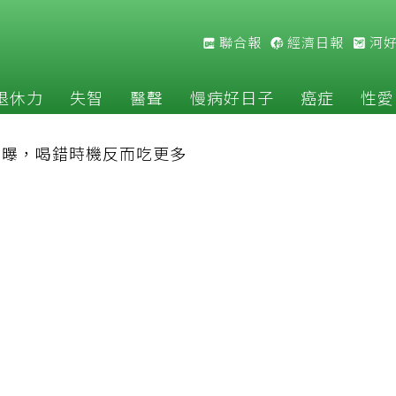
聯合報
經濟日報
河
退休力
失智
醫聲
慢病好日子
癌症
性愛
」曝，喝錯時機反而吃更多