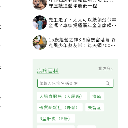
坪林獨居老翁離世無人知 13犬
邊
守屋護遺體伴最後一程
先生走了，太太可以續領勞保年
金嗎？專家揭遺屬年金怎麼領，
說
看順位還要看資格
」
15歲經營之神3.9億暴富落幕 麥
克風少年蘇友謙：每天領700元
前
過日子
能
看更多
疾病百科
癌
大腸直腸癌（大腸癌）
痔瘡
伴
骨質疏鬆症（骨鬆）
失智症
B型肝炎（B肝）