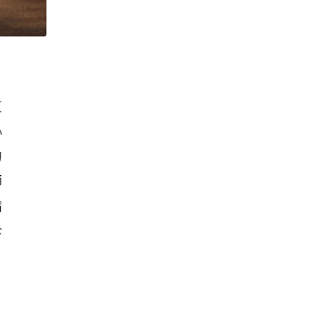
這
心
的
師
病
珍