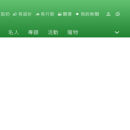
好如初
有設計
有行旅
願景
我的新聞
名人
專題
活動
寵物