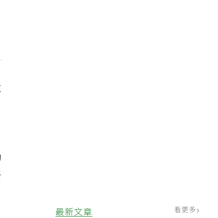
志
助
終
看更多
最新文章